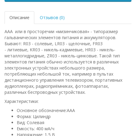
Описание
Отзывов (0)
AAA или в просторечии «мизинчиковая» - типоразмер
гальванических элементов питания и аккумуляторов.
Бывают: R03 - солевые, LR03 - щелочные, FR03
- литиевые, KR03 - никель-кадмиевые, HR03 - никель-
металлогидридные, ZR03 - никель-цинковые. Такой тип
элементов питания обычно используется в различных
электронных устройствах небольшого размера,
потребляющих небольшой ток, например в пультах
дистанционного управления телевизором, портативных
аудиоплеерах, радиоприёмниках, фотоаппаратах,
различных беспроводных устройствах.
Характеристики:
Основное обозначение:AAA
Форма: Цилиндр
Вид: Солевая
Емкость: 400 мА/ч
Напряжение: 1,5 В