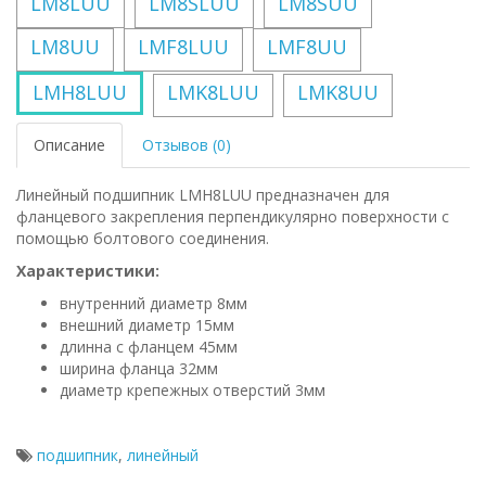
LM8LUU
LM8SLUU
LM8SUU
LM8UU
LMF8LUU
LMF8UU
LMH8LUU
LMK8LUU
LMK8UU
Описание
Отзывов (0)
Линейный подшипник LMH8LUU предназначен для
фланцевого закрепления перпендикулярно поверхности с
помощью болтового соединения.
Характеристики:
внутренний диаметр 8мм
внешний диаметр 15мм
длинна с фланцем 45мм
ширина фланца 32мм
диаметр крепежных отверстий 3мм
подшипник
,
линейный