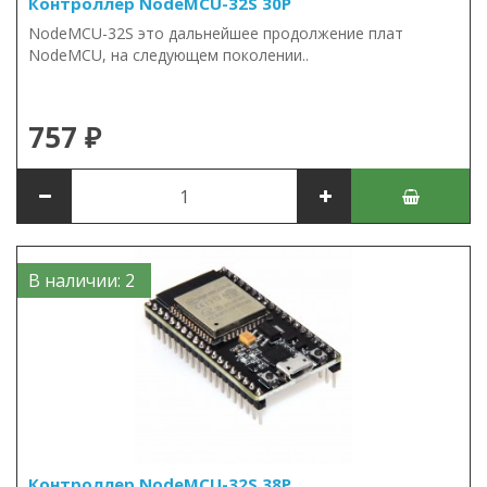
Контроллер NodeMCU-32S 30P
NodeMCU-32S это дальнейшее продолжение плат
NodeMCU, на следующем поколении..
757 ₽
В наличии: 2
Контроллер NodeMCU-32S 38P