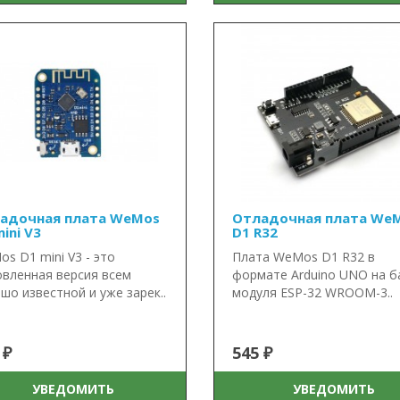
адочная плата WeMos
Отладочная плата We
ini V3
D1 R32
s D1 mini V3 - это
Плата WeMos D1 R32 в
вленная версия всем
формате Arduino UNO на б
шо известной и уже зарек..
модуля ESP-32 WROOM-3..
 ₽
545 ₽
УВЕДОМИТЬ
УВЕДОМИТЬ