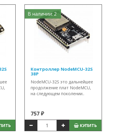
В наличии: 2
32S
Контроллер NodeMCU-32S
38P
шее
NodeMCU-32S это дальнейшее
CU,
продолжение плат NodeMCU,
на следующем поколении..
757 ₽
ПИТЬ
КУПИТЬ