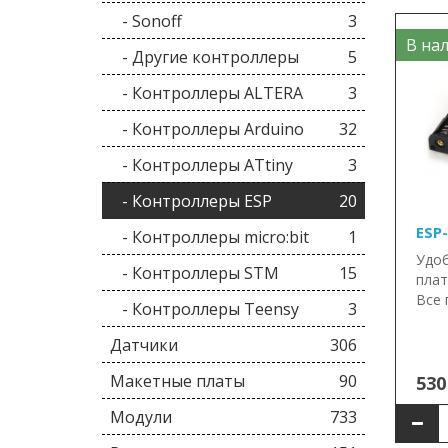
- Sonoff
3
В нал
- Другие контроллеры
5
- Контроллеры ALTERA
3
- Контроллеры Arduino
32
- Контроллеры ATtiny
3
- Контроллеры ESP
20
ESP
- Контроллеры micro:bit
1
Удоб
- Контроллеры STM
15
плат
Все 
- Контроллеры Teensy
3
Датчики
306
Макетные платы
90
530
Модули
733