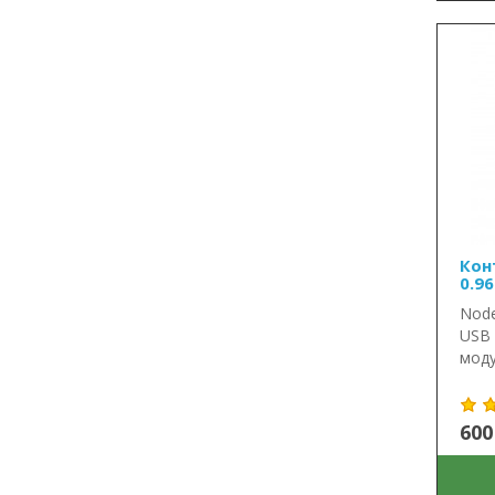
Кон
0.9
Node
USB 
моду
600