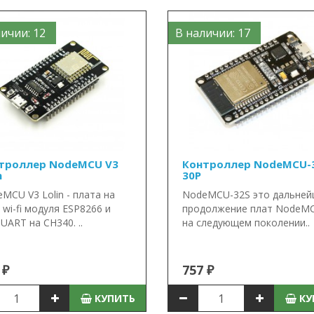
ичии: 12
В наличии: 17
троллер NodeMCU V3
Контроллер NodeMCU-
n
30P
MCU V3 Lolin - плата на
NodeMCU-32S это дальней
 wi-fi модуля ESP8266 и
продолжение плат NodeM
UART на CH340. ..
на следующем поколении..
 ₽
757 ₽
КУПИТЬ
КУ