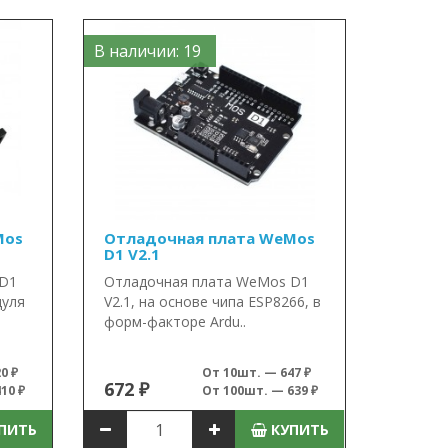
В наличии: 19
Mos
Отладочная плата WeMos
D1 V2.1
 D1
Отладочная плата WeMos D1
дуля
V2.1, на основе чипа ESP8266, в
форм-факторе Ardu..
0 ₽
От 10шт. — 647 ₽
672 ₽
10 ₽
От 100шт. — 639 ₽
ПИТЬ
КУПИТЬ