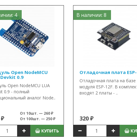
ичии: 4
В наличии: 8
уль Open NodeMCU
Отладочная плата ESP-
Devkit 0.9
Отладочная плата на базе 
уль Open NodeMCU LUA
модуля ESP-12F. В комплек
it 0.9 - полный
входят 2 платы - ..
циональный аналог Node..
От 10шт. — 260 ₽
 ₽
320 ₽
От 100шт. — 250 ₽
КУПИТЬ
КУ