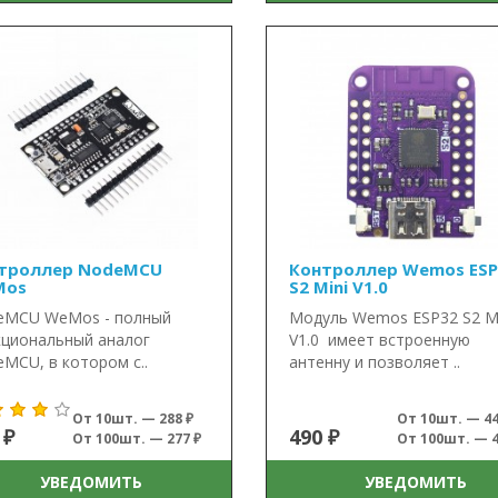
троллер NodeMCU
Контроллер Wemos ESP
Mos
S2 Mini V1.0
eMCU WeMos - полный
Модуль Wemos ESP32 S2 Mi
циональный аналог
V1.0 имеет встроенную
MCU, в котором с..
антенну и позволяет ..
От 10шт. — 288 ₽
От 10шт. — 44
 ₽
490 ₽
От 100шт. — 277 ₽
От 100шт. — 4
УВЕДОМИТЬ
УВЕДОМИТЬ