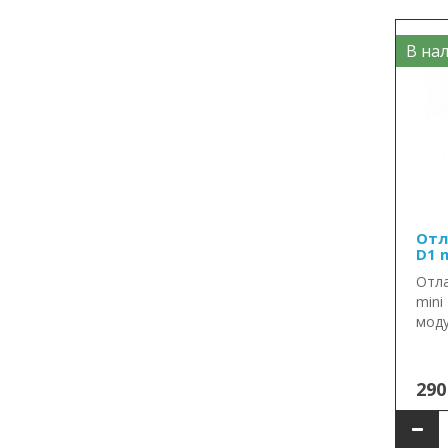
В нал
Отл
D1 m
Отл
mini
моду
290