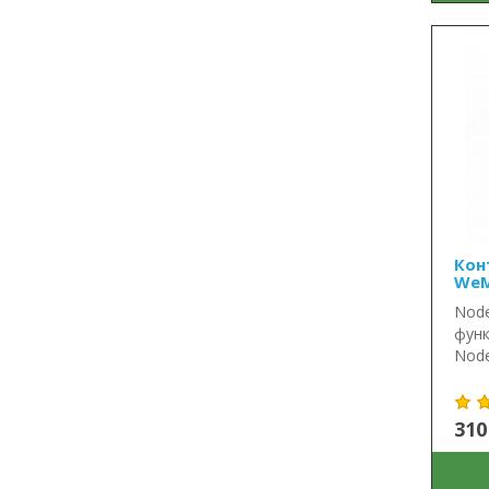
Кон
We
Nod
функ
Node
310