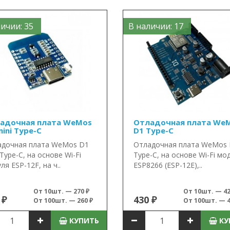
ичии: 35
В наличии: 17
адочная плата WeMos
Отладочная плата We
ini Type-C
D1 Type-C
адочная плата WeMos D1
Отладочная плата WeMos
 Type-C, на основе Wi-Fi
Type-C, на основе Wi-Fi мо
ля ESP-12F, на ч..
ESP8266 (ESP-12E),..
От 10шт. — 270 ₽
От 10шт. — 42
 ₽
430 ₽
От 100шт. — 260 ₽
От 100шт. — 4
КУПИТЬ
КУ