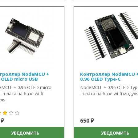
троллер NodeMCU +
Контроллер NodeMCU 
6 OLED micro USB
0.96 OLED Type-C
MCU + 0.96 OLED micro
NodeMCU + 0.96 OLED Typ
- плата на базе wi-fi
- плата на базе wi-fi модуля
ля..
 ₽
650 ₽
УВЕДОМИТЬ
УВЕДОМИТЬ