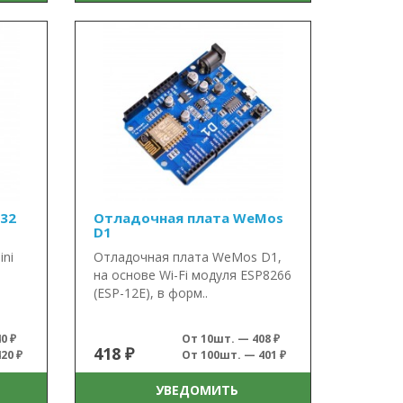
32
Отладочная плата WeMos
D1
ni
Отладочная плата WeMos D1,
на основе Wi-Fi модуля ESP8266
(ESP-12E), в форм..
0 ₽
От 10шт. — 408 ₽
418 ₽
20 ₽
От 100шт. — 401 ₽
УВЕДОМИТЬ