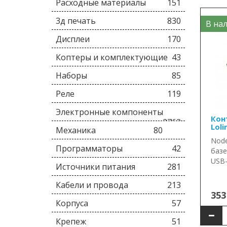
Расходные материалы
151
3д печать
830
В нал
Дисплеи
170
Коптеры и комплектующие
43
Наборы
85
Реле
119
Электронные компоненты
Кон
2763
Loli
Механика
80
Node
Программаторы
42
базе
USB-
Источники питания
281
Кабели и провода
213
353
Корпуса
57
Крепеж
51