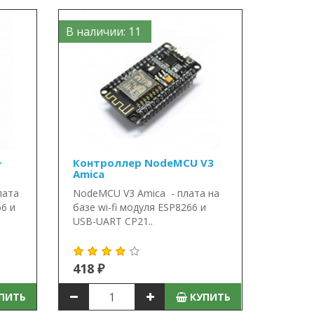
В наличии: 11
+
Контроллер NodeMCU V3
Amica
лата
NodeMCU V3 Amica - плата на
66 и
базе wi-fi модуля ESP8266 и
USB-UART CP21..
418 ₽
ПИТЬ
КУПИТЬ