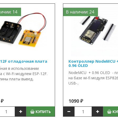
ичии: 14
В наличии: 24
-12F отладочная плата
Контроллер NodeMCU 
0.96 OLED
ная в использовании
NodeMCU + 0.96 OLED - п
а с Wi-Fi модулем ESP-12F.
на базе wi-fi модуля ESP82
пины платы вывед..
USB-..
 ₽
1090 ₽
КУПИТЬ
КУ