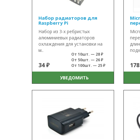
Набор радиаторов для
Mic
Raspberry Pi
пер
Набор из 3-х ребристых
Micr
алюминиевых радиаторов
пере
охлаждения для установки на
длин
м..
подх
От 10шт. — 28 ₽
От 50шт. — 26 ₽
34 ₽
178
От 100шт. — 25 ₽
УВЕДОМИТЬ