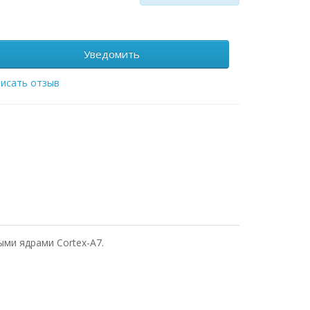
Уведомить
исать отзыв
ыми ядрами Cortex-A7.