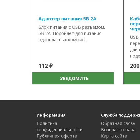
Адаптер питания 5В 2А
Каб
пер
Блок питания с USB разъемом,
чер
5В 2А. Подойдет для питания
USB 
одноплатных компью..
пере
длин
подх.
112 ₽
200
УВЕДОМИТЬ
Информация
Служба поддерж
Политика
Обратная связь
конфиденциальности
Возврат товара
Публичная оферта
Карта сайта