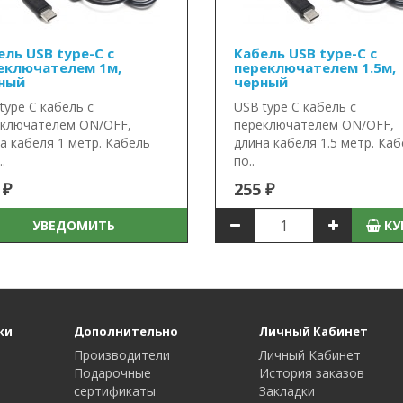
ель USB type-C с
Кабель USB type-C с
еключателем 1м,
переключателем 1.5м,
ный
черный
type C кабель с
USB type C кабель с
ключателем ON/OFF,
переключателем ON/OFF,
а кабеля 1 метр. Кабель
длина кабеля 1.5 метр. Ка
.
по..
 ₽
255 ₽
УВЕДОМИТЬ
КУ
ки
Дополнительно
Личный Кабинет
Производители
Личный Кабинет
Подарочные
История заказов
сертификаты
Закладки