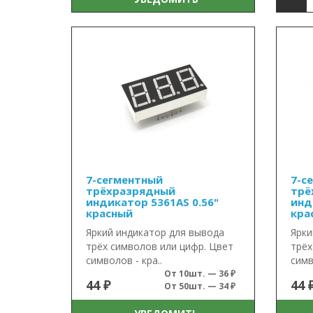
7-сегментный
7-с
трёхразрядный
трё
индикатор 5361AS 0.56"
инд
красный
кра
Яркий индикатор для вывода
Ярки
трёх символов или цифр. Цвет
трёх
символов - кра..
симв
От 10шт. — 36 ₽
44 ₽
44 
От 50шт. — 34 ₽