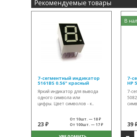
Рекомендуемые товары
В нал
7-сегментный индикатор
7-с
5161BS 0.56" красный
HP 
Яркий индикатор для вывода
7-се
одного символа или
5082
цифры. Цвет символов - к..
симв
От 10шт. — 18 ₽
23 ₽
39 
От 100шт. — 17 ₽
УВЕДОМИТЬ