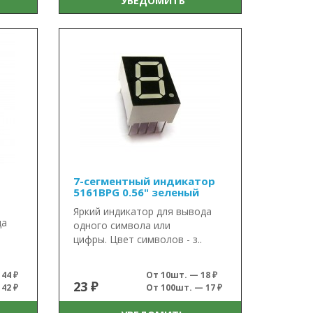
УВЕДОМИТЬ
7-сегментный индикатор
5161BPG 0.56" зеленый
Яркий индикатор для вывода
да
одного символа или
цифры. Цвет символов - з..
44 ₽
От 10шт. — 18 ₽
23 ₽
42 ₽
От 100шт. — 17 ₽