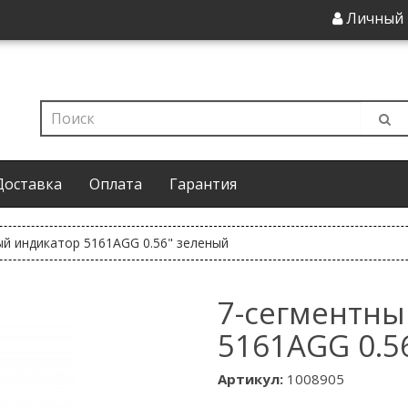
Личный 
Доставка
Оплата
Гарантия
ый индикатор 5161AGG 0.56" зеленый
7-сегментны
5161AGG 0.5
Артикул:
1008905