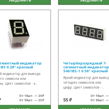
УВЕДОМИТЬ
УВЕДОМИТЬ
егментный индикатор
Четырёхразрядный 7-
1BS 0.28" красный
сегментный индикатор
5461BS-1 0.56" красный
й индикатор для вывода
Яркий индикатор для выво
го символа или
четырёх символов или
ы. Цвет символов - к..
цифр. Цвет символов - ..
От 10шт. — 24 ₽
От 10шт. — 
₽
55 ₽
От 50шт. — 23 ₽
От 50шт. — 