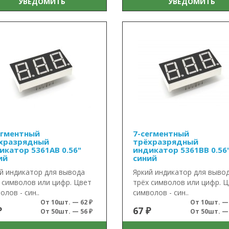
УВЕДОМИТЬ
УВЕДОМИТЬ
егментный
7-сегментный
хразрядный
трёхразрядный
икатор 5361AB 0.56"
индикатор 5361BB 0.56
ий
синий
й индикатор для вывода
Яркий индикатор для выво
 символов или цифр. Цвет
трёх символов или цифр. 
олов - син..
символов - син..
От 10шт. — 62 ₽
От 10шт. — 
₽
67 ₽
От 50шт. — 56 ₽
От 50шт. — 