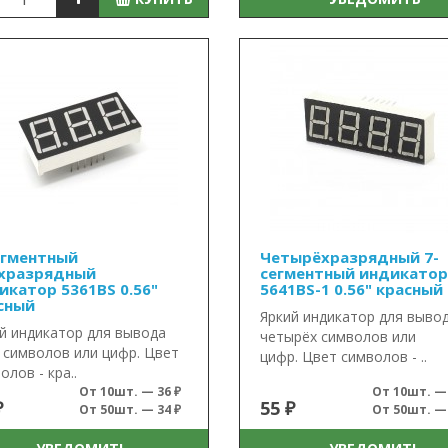
егментный
Четырёхразрядный 7-
хразрядный
сегментный индикатор
икатор 5361BS 0.56"
5641BS-1 0.56" красный
сный
Яркий индикатор для выво
й индикатор для вывода
четырёх символов или
 символов или цифр. Цвет
цифр. Цвет символов - ..
олов - кра..
От 10шт. — 36 ₽
От 10шт. — 
₽
55 ₽
От 50шт. — 34 ₽
От 50шт. — 