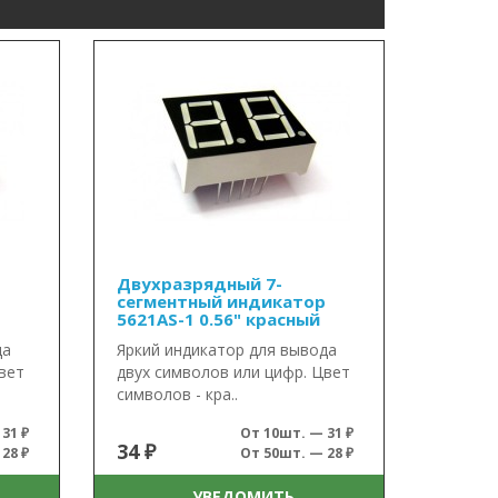
Двухразрядный 7-
сегментный индикатор
5621AS-1 0.56" красный
да
Яркий индикатор для вывода
вет
двух символов или цифр. Цвет
символов - кра..
31 ₽
От 10шт. — 31 ₽
34 ₽
28 ₽
От 50шт. — 28 ₽
УВЕДОМИТЬ