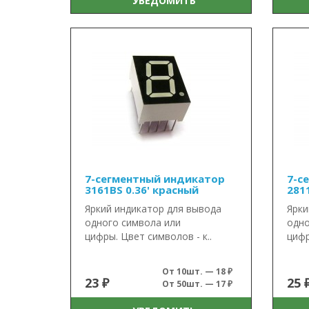
УВЕДОМИТЬ
7-сегментный индикатор
7-с
3161BS 0.36' красный
281
Яркий индикатор для вывода
Ярки
одного символа или
одно
цифры. Цвет символов - к..
цифр
От 10шт. — 18 ₽
23 ₽
25 
От 50шт. — 17 ₽