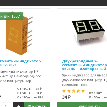
ичии: 1567
егментный индикатор
Двухразрядный 7-
5082-7621
сегментный индикатор
5621BS-1 0.56" красный
гментный индикатор HP
Яркий индикатор для выво
-7621 для вывода одного
двух символов или цифр. Ц
ола или цифры.Хар..
символов - кра..
От 10шт. — 37 ₽
От 50шт. — 34 ₽
От 10шт. — 
₽
34 ₽
От 100шт. — 28 ₽
От 50шт. — 
КУПИТЬ
УВЕДОМИТЬ