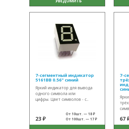
УВЕДОМИТЬ
7-сегментный индикатор
7-с
5161BB 0.56" синий
трё
инд
Яркий индикатор для вывода
син
одного символа или
Ярки
цифры. Цвет символов - с..
трёх
симв
От 10шт. — 18 ₽
23 ₽
67 
От 100шт. — 17 ₽