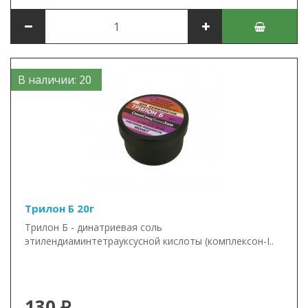
В наличии: 20
Трилон Б 20г
Трилон Б - динатриевая соль
этилендиаминтетрауксусной кислоты (комплексон-I..
130 ₽