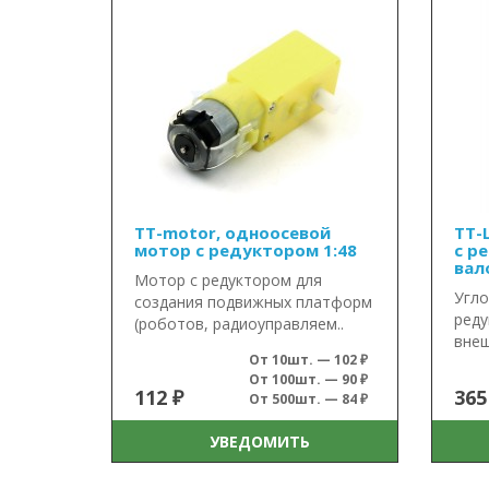
TT-motor, одноосевой
TT-
мотор с редуктором 1:48
с р
вал
Мотор с редуктором для
Угло
создания подвижных платформ
реду
(роботов, радиоуправляем..
внеш
От 10шт. — 102 ₽
От 100шт. — 90 ₽
112 ₽
365
От 500шт. — 84 ₽
УВЕДОМИТЬ