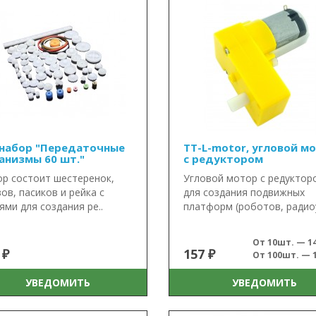
 набор "Передаточные
TT-L-motor, угловой м
анизмы 60 шт."
с редуктором
р состоит шестеренок,
Угловой мотор с редуктор
ов, пасиков и рейка с
для создания подвижных
ями для создания ре..
платформ (роботов, радиоу
От 10шт. — 14
 ₽
157 ₽
От 100шт. — 1
УВЕДОМИТЬ
УВЕДОМИТЬ