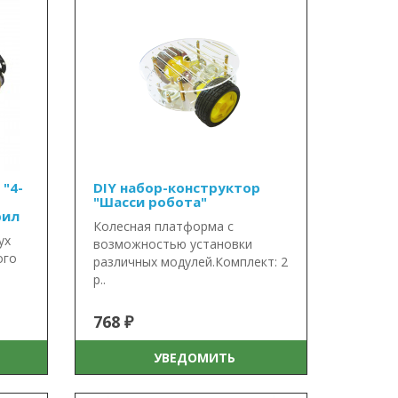
 "4-
DIY набор-конструктор
"Шасси робота"
рил
Колесная платформа с
ух
возможностью установки
ого
различных модулей.Комплект: 2
р..
768 ₽
УВЕДОМИТЬ