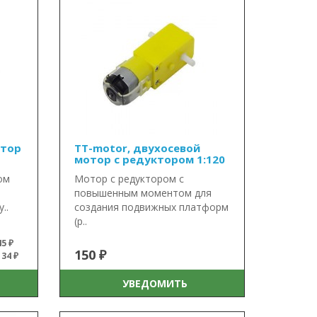
отор
TT-motor, двухосевой
мотор с редуктором 1:120
ом
Мотор с редуктором с
повышенным моментом для
..
создания подвижных платформ
(р..
5 ₽
150 ₽
34 ₽
УВЕДОМИТЬ