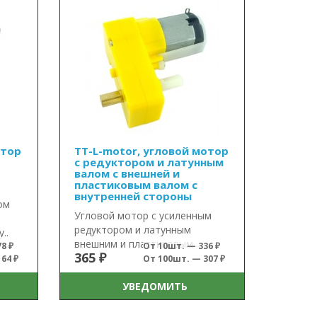
отор
TT-L-motor, угловой мотор
с редуктором и латунным
валом с внешней и
пластиковым валом с
внутренней стороны
ом
Угловой мотор с усиленным
редуктором и латунным
..
внешним и пластиковым ..
8 ₽
От 10шт. — 336 ₽
365 ₽
64 ₽
От 100шт. — 307 ₽
УВЕДОМИТЬ