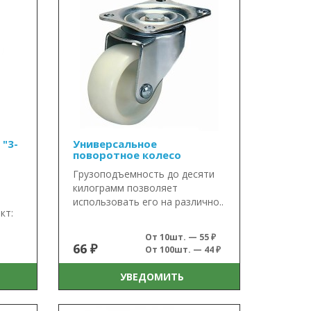
 "3-
Универсальное
поворотное колесо
Грузоподъемность до десяти
килограмм позволяет
использовать его на различно..
кт:
От 10шт. — 55 ₽
66 ₽
От 100шт. — 44 ₽
УВЕДОМИТЬ