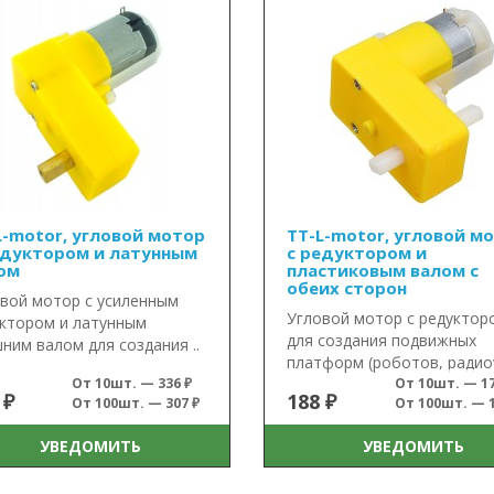
L-motor, угловой мотор
TT-L-motor, угловой м
едуктором и латунным
с редуктором и
ом
пластиковым валом с
обеих сторон
вой мотор с усиленным
Угловой мотор с редуктор
ктором и латунным
для создания подвижных
ним валом для создания ..
платформ (роботов, радиоу
От 10шт. — 336 ₽
От 10шт. — 17
 ₽
188 ₽
От 100шт. — 307 ₽
От 100шт. — 1
УВЕДОМИТЬ
УВЕДОМИТЬ