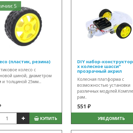
ичии: 5
есо (пластик, резина)
DIY набор-конструктор
х колесное шасси"
тиковое колесо с
прозрачный акрил
новой шиной, диаметром
Колесная платформа с
 и толщиной 25мм...
возможностью установки
различных модулей.Компле
рам..
₽
551 ₽
КУПИТЬ
УВЕДОМИТЬ