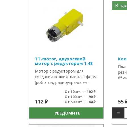
В нал
TT-motor, двухосевой
Кол
мотор с редуктором 1:48
Плас
Мотор с редуктором для
рези
создания подвижных платформ
65мм
(роботов, радиоуправляем..
От 10шт. — 102 ₽
От 100шт. — 90 ₽
112 ₽
55 
От 500шт. — 84 ₽
УВЕДОМИТЬ