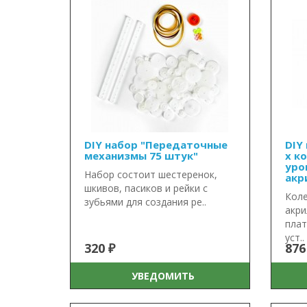
DIY набор "Передаточные
DIY
механизмы 75 штук"
х к
уро
Набор состоит шестеренок,
акр
шкивов, пасиков и рейки с
Коле
зубьями для создания ре..
акри
пла
уст..
320 ₽
876
УВЕДОМИТЬ