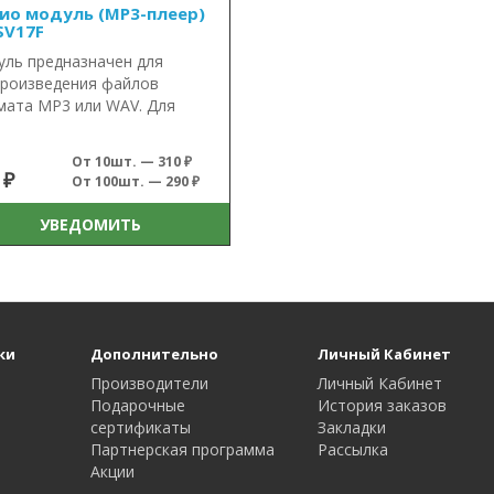
ио модуль (MP3-плеер)
SV17F
ль предназначен для
роизведения файлов
ата MP3 или WAV. Для
От 10шт. — 310 ₽
 ₽
От 100шт. — 290 ₽
УВЕДОМИТЬ
ки
Дополнительно
Личный Кабинет
Производители
Личный Кабинет
Подарочные
История заказов
сертификаты
Закладки
Партнерская программа
Рассылка
Акции