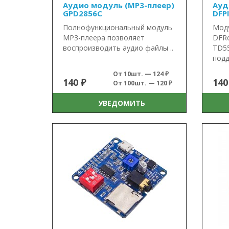
Аудио модуль (MP3-плеер)
Ауд
GPD2856C
DFPl
Полнофункциональный модуль
Моду
MP3-плеера позволяет
DFRo
воспроизводить аудио файлы ..
TD5
подд
От 10шт. — 124 ₽
140 ₽
140
От 100шт. — 120 ₽
УВЕДОМИТЬ