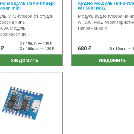
ио модуль (MP3-плеер)
Аудио модуль (MP3-пл
ayer mini
WT5001M02
ль MP3-плеера от студии
Модуль аудио плеера на ч
bot на чипе
WT5001M02. Характеристик
580A.Модуль
Напряжение п..
ерживает до ..
От 10шт. — 130 ₽
 ₽
680 ₽
От 100шт. — 120 ₽
От 10шт. — 6
УВЕДОМИТЬ
УВЕДОМИТЬ