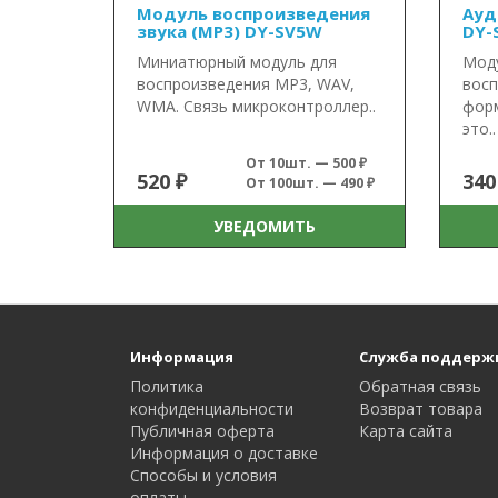
Модуль воспроизведения
Ауд
звука (MP3) DY-SV5W
DY-
Миниатюрный модуль для
Моду
воспроизведения MP3, WAV,
восп
WMA. Связь микроконтроллер..
форм
это..
От 10шт. — 500 ₽
520 ₽
340
От 100шт. — 490 ₽
УВЕДОМИТЬ
Информация
Служба поддерж
Политика
Обратная связь
конфиденциальности
Возврат товара
Публичная оферта
Карта сайта
Информация о доставке
Способы и условия
оплаты