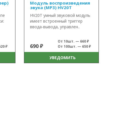
еер)
Модуль воспроизведения
звука (MP3) HV20T
ипе
HV20T умный звуковой модуль
и:
имеет встроенный триггер
ввода-вывода, управлен..
От 10шт. — 660 ₽
690 ₽
20 ₽
От 100шт. — 650 ₽
УВЕДОМИТЬ