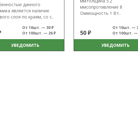
ммтолщина 5.2
бенностью данного
ммсопротивление 8
мика является наличие
Оммощность 1 Вт..
вого слоя по краям, со с..
От 10шт. — 30 ₽
От 10шт. — 3
₽
50 ₽
От 100шт. — 26 ₽
От 100шт. — 
УВЕДОМИТЬ
УВЕДОМИТЬ