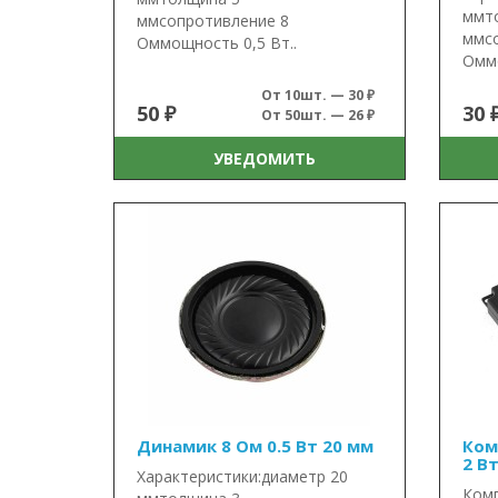
ммт
ммсопротивление 8
ммсо
Оммощность 0,5 Вт..
Оммо
От 10шт. — 30 ₽
50 ₽
30 
От 50шт. — 26 ₽
УВЕДОМИТЬ
Динамик 8 Ом 0.5 Вт 20 мм
Ком
2 Вт
Характеристики:диаметр 20
Комп