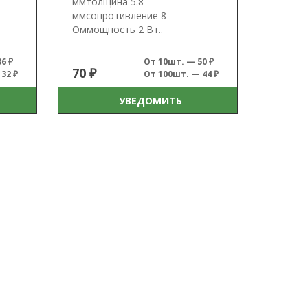
ммтолщина 5.8
ммсопротивление 8
Оммощность 2 Вт..
6 ₽
От 10шт. — 50 ₽
70 ₽
32 ₽
От 100шт. — 44 ₽
УВЕДОМИТЬ