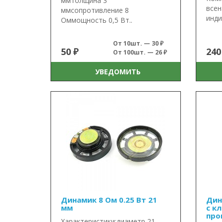
ммтолщина 3
всен
ммсопротивление 8
инди
Оммощность 0,5 Вт..
От 10шт. — 30 ₽
50 ₽
240
От 100шт. — 26 ₽
УВЕДОМИТЬ
Динамик 8 Ом 0.25 Вт 21
Дин
мм
с к
про
Характеристики:диаметр 21