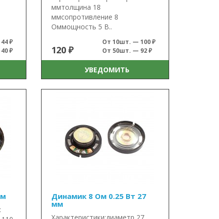
ммтолщина 18
ммсопротивление 8
Оммощность 5 В..
44 ₽
От 10шт. — 100 ₽
120 ₽
40 ₽
От 50шт. — 92 ₽
УВЕДОМИТЬ
мм
Динамик 8 Ом 0.25 Вт 27
мм
:
Характеристики:диаметр 27