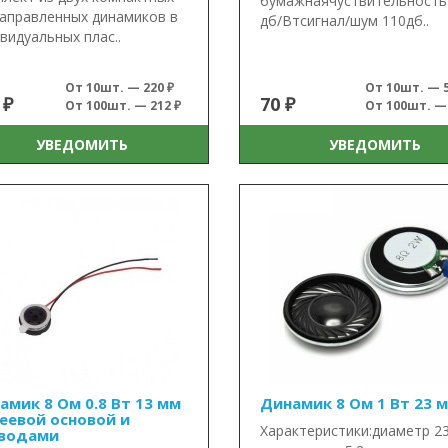
бумажнаячуствительность
аправленных динамиков в
дб/Втсигнал/шум 110дб..
видуальных плас..
От 10шт. — 220 ₽
От 10шт. — 5
 ₽
70 ₽
От 100шт. — 212 ₽
От 100шт. — 
УВЕДОМИТЬ
УВЕДОМИТЬ
амик 8 Ом 0.8 Вт 13 мм
Динамик 8 Ом 1 Вт 23 
леевой основой и
Характеристики:диаметр 2
водами