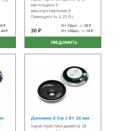
 110
ммтолщина 9
ммсопротивление 8
Оммощность 0,25 Вт..
0 ₽
От 10шт. — 20 ₽
30 ₽
44 ₽
От 100шт. — 18 ₽
УВЕДОМИТЬ
мм
Динамик 8 Ом 2 Вт 28 мм
3
Характеристики:диаметр 28