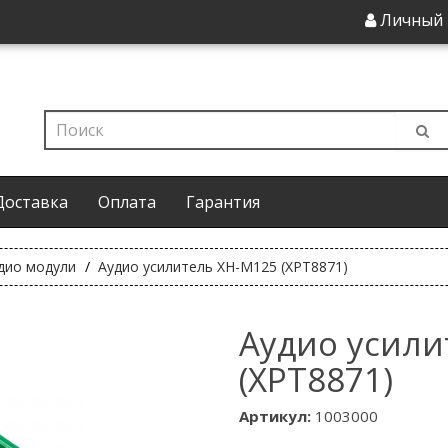
Личный 
Доставка
Оплата
Гарантия
дио модули
Аудио усилитель XH-M125 (XPT8871)
Аудио усили
(XPT8871)
Артикул:
1003000