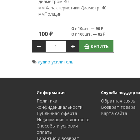
диаметром 40
мм.Характеристики:Диаметр: 40
ммТолщин..
От 10шт. — 90 ₽
100 ₽
От 100шт. — 82 ₽
КУПИТЬ
аудио усилитель
Информация
Служба поддерж
Политика
Обратная связь
конфиденциальности
Возврат товара
Публичная оферта
Карта сайта
Информация о доставке
Способы и условия
оплаты
Гарантия и возврат