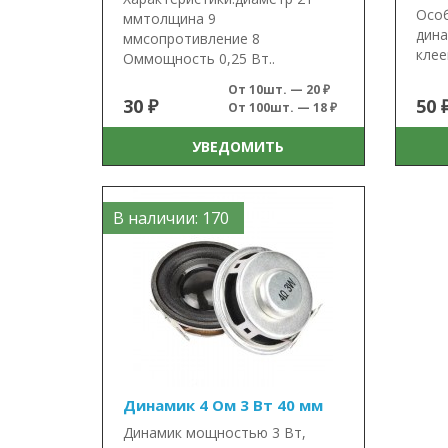
Осо
ммтолщина 9
дина
ммсопротивление 8
клее
Оммощность 0,25 Вт..
От 10шт. — 20 ₽
30 ₽
50 
От 100шт. — 18 ₽
УВЕДОМИТЬ
В наличии: 170
Динамик 4 Ом 3 Вт 40 мм
Динамик мощностью 3 Вт,