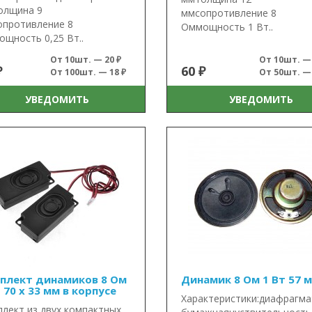
олщина 9
ммсопротивление 8
противление 8
Оммощность 1 Вт..
щность 0,25 Вт..
От 10шт. — 20 ₽
От 10шт. — 
₽
60 ₽
От 100шт. — 18 ₽
От 50шт. — 
УВЕДОМИТЬ
УВЕДОМИТЬ
плект динамиков 8 Ом
Динамик 8 Ом 1 Вт 57 
 70 x 33 мм в корпусе
Характеристики:диафрагма
лект из двух компактных