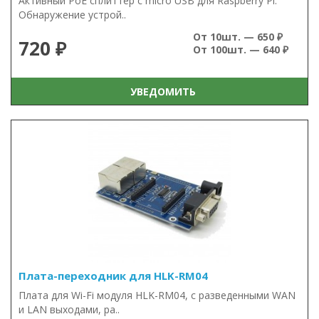
Активный PoE сплиттер с micro USB для Raspberry Pi.
Обнаружение устрой..
От 10шт. — 650 ₽
720 ₽
От 100шт. — 640 ₽
УВЕДОМИТЬ
Плата-переходник для HLK-RM04
Плата для Wi-Fi модуля HLK-RM04, с разведенными WAN
и LAN выходами, ра..