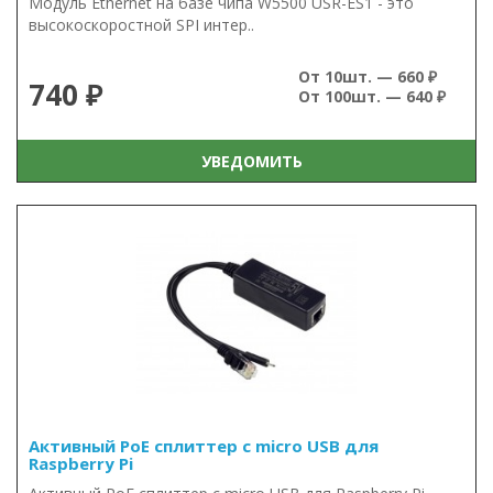
Модуль Ethernet на базе чипа W5500 USR-ES1 - это
высокоскоростной SPI интер..
От 10шт. — 660 ₽
740 ₽
От 100шт. — 640 ₽
УВЕДОМИТЬ
Активный PoE сплиттер с micro USB для
Raspberry Pi