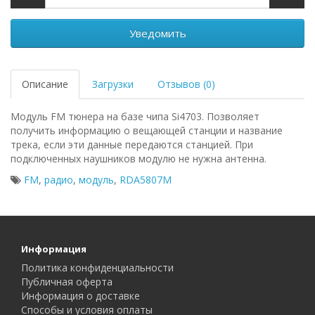
Уведомить
Описание
Загрузки
Отзывов (0)
Модуль FM тюнера на базе чипа Si4703. Позволяет
получить информацию о вещающей станции и название
трека, если эти данные передаются станцией. При
подключенных наушников модулю не нужна антенна.
FM
,
радио
,
модуль
,
RDA5807M
Информация
Политика конфиденциальности
Публичная оферта
Информация о доставке
Способы и условия оплаты