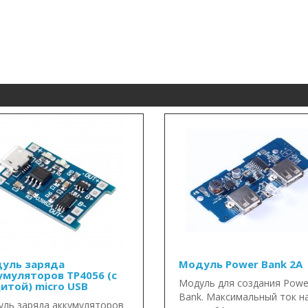
уль заряда
Модуль Power Bank 2А
умуляторов TP4056 (с
Модуль для создания Powe
итой) micro USB
Bank. Максимальный ток н
ль заряда аккумуляторов