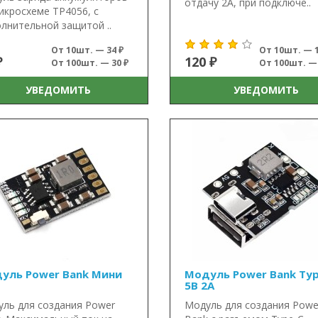
отдачу 2А, при подключе..
икросхеме TP4056, с
лнительной защитой ..
От 10шт. — 34 ₽
От 10шт. — 1
₽
120 ₽
От 100шт. — 30 ₽
От 100шт. — 
УВЕДОМИТЬ
УВЕДОМИТЬ
уль Power Bank Мини
Модуль Power Bank Ty
5В 2А
ль для создания Power
Модуль для создания Powe