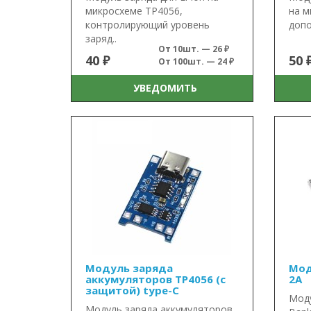
микросхеме TP4056,
на м
контролирующий уровень
допо
заряд..
От 10шт. — 26 ₽
40 ₽
50 
От 100шт. — 24 ₽
УВЕДОМИТЬ
Модуль заряда
Мод
аккумуляторов TP4056 (с
2А
защитой) type-C
Моду
Модуль заряда аккумуляторов