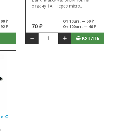
отдачу 1А,. Через micro..
00 ₽
От 10шт. — 50 ₽
70 ₽
92 ₽
От 100шт. — 46 ₽
КУПИТЬ
pe-C
r