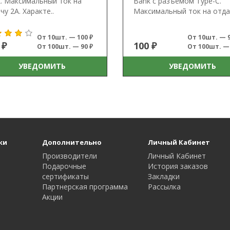
. Максимальный ток на
Bank с разъемом Type-C.
чу 2А. Характе..
Максимальный ток на отдач
От 10шт. — 100 ₽
От 10шт. — 9
 ₽
100 ₽
От 100шт. — 90 ₽
От 100шт. — 
УВЕДОМИТЬ
УВЕДОМИТЬ
ки
Дополнительно
Личный Кабинет
Производители
Личный Кабинет
Подарочные
История заказов
сертификаты
Закладки
Партнерская программа
Рассылка
Акции