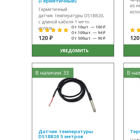
(Герметичный)
из н
Герметичный
испо
датчик температуры DS18B20,
с длиной кабеля 1 метр,
От 10шт. — 100 ₽
исполь..
От 100шт. — 94 ₽
120 ₽
120
От 500шт. — 90 ₽
УВЕДОМИТЬ
В наличии: 33
В нал
Датчик температуры
Тер
DS18B20 5 метров
Циф