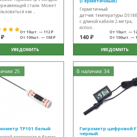
(Герметичный)
ержавеющей стали. Может
Герметичный
льзоваться как ..
датчик температуры DS18B
с длиной кабеля 2 метра,
испол..
От 10шт. — 112 ₽
От 10шт. — 12
 ₽
140 ₽
От 100шт. — 108 ₽
От 100шт. — 1
УВЕДОМИТЬ
УВЕДОМИТЬ
ичии: 25
В наличии: 34
мометр TP101 белый
Гигрометр цифровой F
черный
ровой термометр в белом