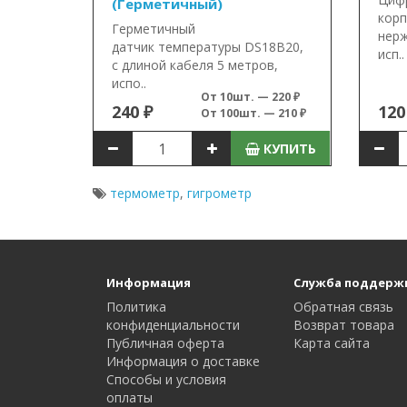
(Герметичный)
корп
Герметичный
нер
датчик температуры DS18B20,
исп..
с длиной кабеля 5 метров,
испо..
От 10шт. — 220 ₽
240 ₽
120
От 100шт. — 210 ₽
КУПИТЬ
термометр
,
гигрометр
Информация
Служба поддерж
Политика
Обратная связь
конфиденциальности
Возврат товара
Публичная оферта
Карта сайта
Информация о доставке
Способы и условия
оплаты