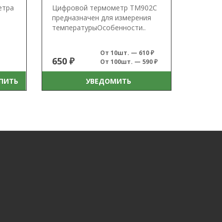
етра
Цифровой термометр TM902C
предназначен для измерения
температурыОсобенности..
От 10шт. — 610 ₽
650 ₽
От 100шт. — 590 ₽
ПИТЬ
УВЕДОМИТЬ