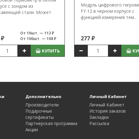
Модуль цифрового гигром
усе с зондом из
FY-12 в черном корпусе с
жавеющей стали. Может
функцией измерения тем..
От 10шт. — 112 ₽
 ₽
277 ₽
От 100шт. — 108 ₽
КУПИТЬ
КУ
ки
Дополнительно
Личный Кабинет
Производители
Личный Кабинет
Подарочные
История заказов
сертификаты
Закладки
Партнерская программа
Рассылка
Акции