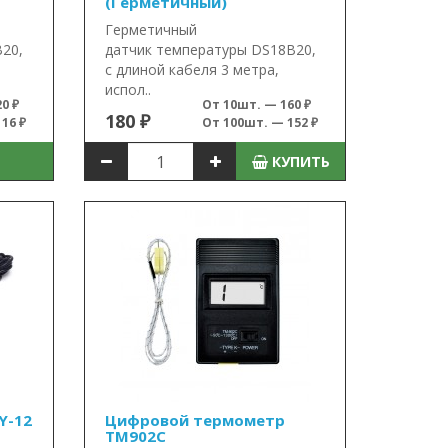
(Герметичный)
Герметичный
20,
датчик температуры DS18B20,
с длиной кабеля 3 метра,
испол..
0 ₽
От 10шт. — 160 ₽
180 ₽
16 ₽
От 100шт. — 152 ₽
КУПИТЬ
Y-12
Цифровой термометр
TM902C