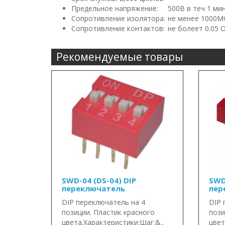
Предельное напряжение:
500В в теч 1 ми
Сопротивление изолятора:
не менее 1000
Сопротивление контактов:
не болеет 0.05 
Рекомендуемые товары
SWD-04 (DS-04) DIP
SWD
переключатель
пер
DIP переключатель на 4
DIP 
позиции. Пластик красного
пози
цвета.Характеристики:Шаг:&..
цвет