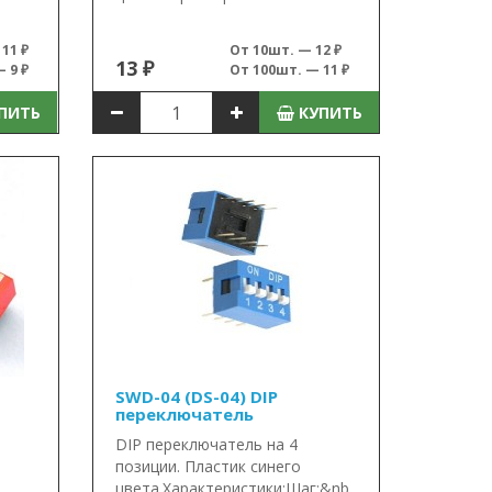
11 ₽
От 10шт. — 12 ₽
13 ₽
 9 ₽
От 100шт. — 11 ₽
ПИТЬ
КУПИТЬ
SWD-04 (DS-04) DIP
переключатель
DIP переключатель на 4
позиции. Пластик синего
.
цвета.Характеристики:Шаг:&nb..