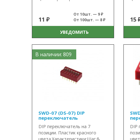
От 10шт. — 9 ₽
11 ₽
15 
От 100шт. — 8 ₽
УВЕДОМИТЬ
В наличии: 809
SWD-07 (DS-07) DIP
SWD
переключатель
пер
DIP переключатель на 7
DIP 
позиции. Пластик красного
пози
цвета.Характеристики:Шаг:&..
цвет