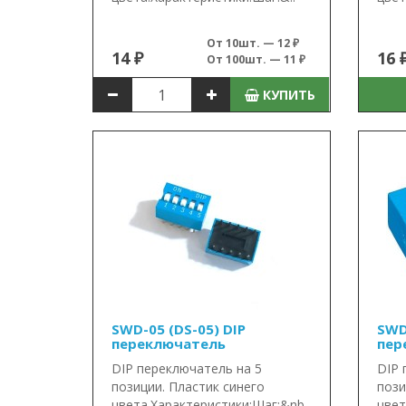
От 10шт. — 12 ₽
14 ₽
16 
От 100шт. — 11 ₽
КУПИТЬ
SWD-05 (DS-05) DIP
SWD
переключатель
пер
DIP переключатель на 5
DIP 
позиции. Пластик синего
пози
цвета.Характеристики:Шаг:&nb..
цвет