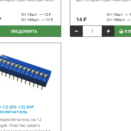
От 10шт. — 12 ₽
От 10шт. — 1
₽
14 ₽
От 100шт. — 11 ₽
От 100шт. — 
УВЕДОМИТЬ
КУ
-12 (DS-12) DIP
еключатель
переключатель на 12
ций. Пластик синего