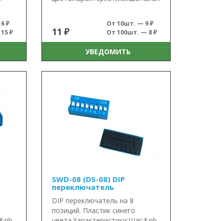
6 ₽
От 10шт. — 9 ₽
11 ₽
15 ₽
От 100шт. — 8 ₽
УВЕДОМИТЬ
SWD-08 (DS-08) DIP
переключатель
DIP переключатель на 8
позиций. Пластик синего
&nb..
цвета.Характеристики:Шаг:&nb..