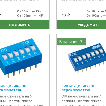
От 10шт. — 15 ₽
От 10шт. — 1
₽
17 ₽
От 100шт. — 14 ₽
От 100шт. — 
УВЕДОМИТЬ
УВЕДОМИТЬ
В наличии: 3
-06 (DS-06) DIP
SWD-07 (DS-07) DIP
еключатель
переключатель
переключатель на 6
DIP переключатель на 7
ции. Пластик синего
позиции. Пластик синего
а.Характеристики:Шаг:&nb..
цвета.Характеристики:Шаг: