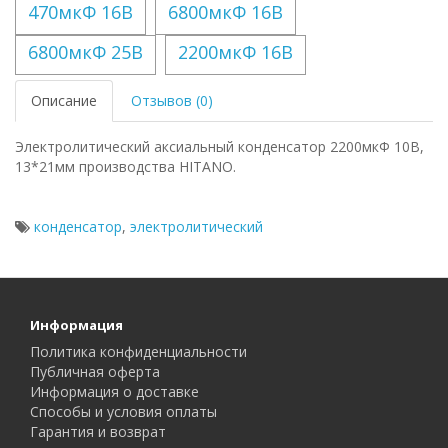
470мкФ 16В
6800мкФ 16В
6800мкФ 25В
2200мкФ 16В
Описание
Отзывов (0)
Электролитический аксиальный конденсатор 2200мкФ 10В,
13*21мм производства HITANO.
конденсатор
,
электролитический
Информация
Политика конфиденциальности
Публичная оферта
Информация о доставке
Способы и условия оплаты
Гарантия и возврат