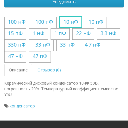
Уведомить
100 нФ
100 пФ
10 нФ
10 пФ
15 пФ
1 нФ
1 пФ
22 нФ
3.3 нФ
330 пФ
33 нФ
33 пФ
4.7 нФ
47 нФ
47 пФ
Описание
Отзывов (0)
Керамический дисковый конденсатор 10нФ 50В,
погрешность 20%. Температурный коэффициент емкости:
Y5U.
конденсатор