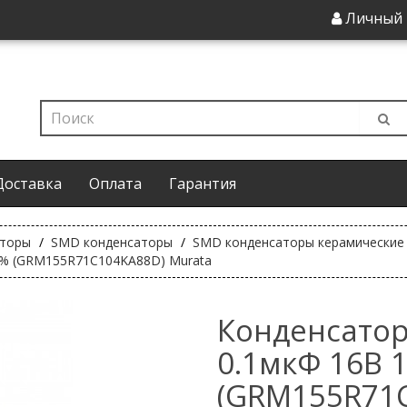
Личный 
Доставка
Оплата
Гарантия
аторы
SMD конденсаторы
SMD конденсаторы керамические
0% (GRM155R71C104KA88D) Murata
Конденсатор
0.1мкФ 16В 
(GRM155R71C