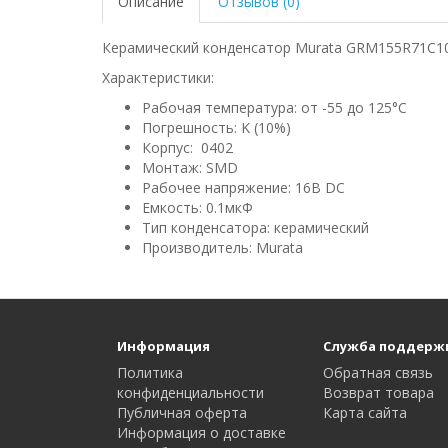
Описание
Отзывов (0)
Керамический конденсатор Murata GRM155R71C104
Характеристики:
Рабочая температура: от -55 до 125°C
Погрешность: K (10%)
Корпус: 0402
Монтаж: SMD
Рабочее напряжение: 16В DC
Емкость: 0.1мкФ
Тип конденсатора: керамический
Производитель: Murata
Информация
Служба поддерж
Политика
Обратная связь
конфиденциальности
Возврат товара
Публичная оферта
Карта сайта
Информация о доставке