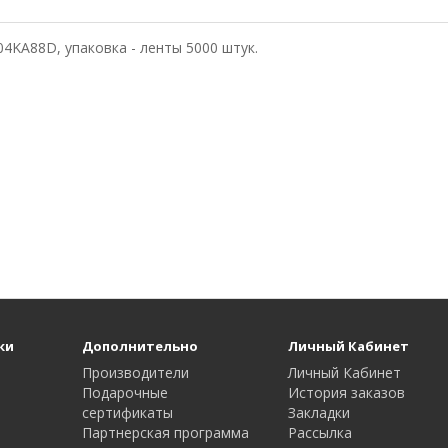
KA88D, упаковка - ленты 5000 штук.
ки
Дополнительно
Личный Кабинет
Производители
Личный Кабинет
Подарочные
История заказов
сертификаты
Закладки
Партнерская программа
Рассылка