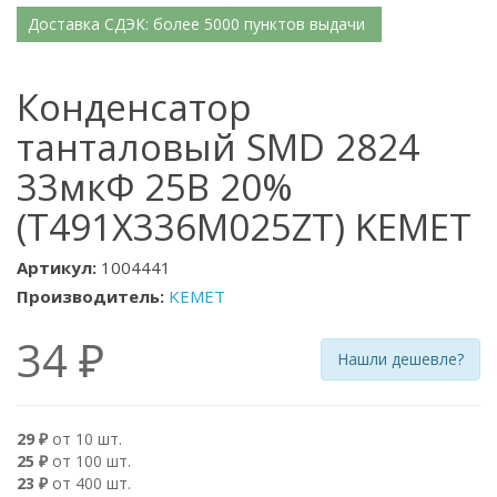
Доставка СДЭК: более 5000 пунктов выдачи
Конденсатор
танталовый SMD 2824
33мкФ 25В 20%
(T491X336M025ZT) KEMET
Артикул:
1004441
Производитель:
KEMET
34 ₽
Нашли дешевле?
29 ₽
от 10 шт.
25 ₽
от 100 шт.
23 ₽
от 400 шт.