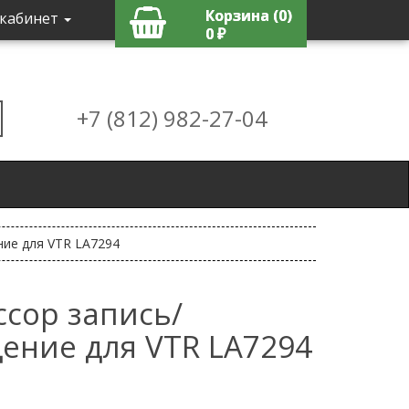
Корзина (0)
кабинет
0 ₽
+7 (812) 982-27-04
ние для VTR LA7294
сор запись/
ение для VTR LA7294