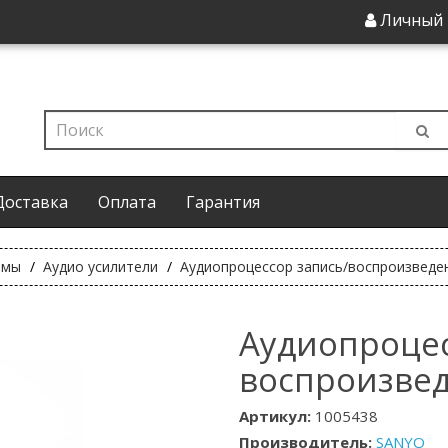
Личный 
Доставка
Оплата
Гарантия
емы
Аудио усилители
Аудиопроцессор запись/воспроизведе
Аудиопроцес
воспроизвед
Артикул:
1005438
Производитель:
SANYO