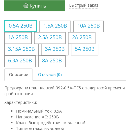
Быстрый заказ
Купить
0.5А 250В
1.5А 250В
10А 250В
1А 250В
2.5А 250В
2А 250В
3.15А 250В
3А 250В
5А 250В
6.3А 250В
8А 250В
Описание
Отзывов (0)
Предохранитель плавкий 392-0.5A-TE5 с задержкой времени
срабатывания.
Характеристики:
Номинальный ток: 0.5А
Напряжение AC: 250В
Класс быстродействия: медленный
Тип монтажа: выводной