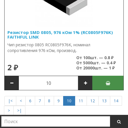
Резистор SMD 0805, 976 кОм 1% (RC0805F976K)
FAITHFUL LINK
Чип резистор 0805 RC0805F976K, номинал
сопротивления 976 кОм, производ..
От 100шт. — 0.8 ₽
От 5000шт. — 0.4 ₽
2 ₽
От 20000шт. — 1 ₽
|<
<
6
7
8
9
10
11
12
13
14
>
>|
Показано с 271 по 300 из 1126 (всего 38 страниц)