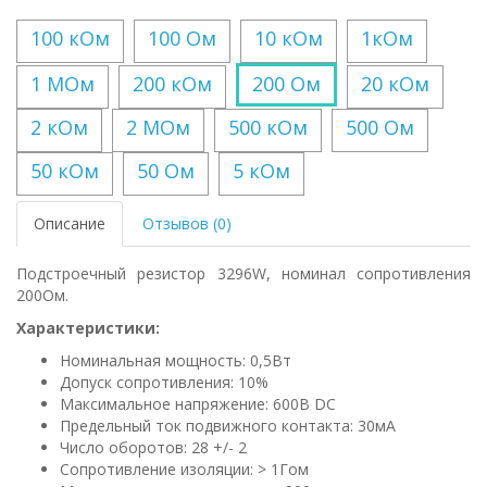
100 кОм
100 Ом
10 кОм
1кОм
1 МОм
200 кОм
200 Ом
20 кОм
2 кОм
2 МОм
500 кОм
500 Ом
50 кОм
50 Ом
5 кОм
Описание
Отзывов (0)
Подстроечный резистор 3296W, номинал сопротивления
200Ом.
Характеристики:
Номинальная мощность: 0,5Вт
Допуск сопротивления: 10%
Максимальное напряжение: 600В DC
Предельный ток подвижного контакта: 30мА
Число оборотов: 28 +/- 2
Сопротивление изоляции: > 1Гом