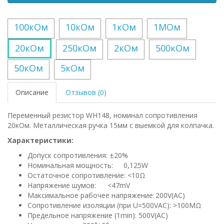
100кОм
10кОм
1кОм
1МОм
20кОм
250кОм
2кОм
500кОм
50кОм
5кОм
Описание
Отзывов (0)
Переменный резистор WH148, номинал сопротивления
20кОм. Металлическая ручка 15мм с выемкой для колпачка.
Характеристики:
Допуск сопротивления: ±20%
Номинальная мощность:
0,125W
Остаточное сопротивление: <10Ω
Напряжение шумов:
<47mV
Максимальное рабочее напряжение:
200V(AC)
Сопротивление изоляции (при U=500VAC): >100MΩ
Предельное напряжение (1min): 500V(AC)