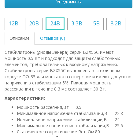
Уведомить
12В
20В
24В
3.3В
5В
8.2В
Описание
Отзывов (0)
Стабилитроны (диоды Зенера) серии BZX55C имеют
мощность 0.5 Вт и подходят для защиты слаботочных
элементов, требовательных к входному напряжению.
Стабилитроны серии BZX55C выполнены в стеклянном
корпусе DO-35 для монтажа в отверстие и имеют допуск по
напряжению стабилизации 5%. Пиковая мощность
рассеивания в течение 8,3 мс составляет 30 Вт.
Характеристики:
Мощность рассеяния,Вт
0.5
Минимальное напряжение стабилизации,В
22.8
Номинальное напряжение стабилизации,В
24
Максимальное напряжение стабилизации,В
25.6
Статическое сопротивление Rст.,Ом
80