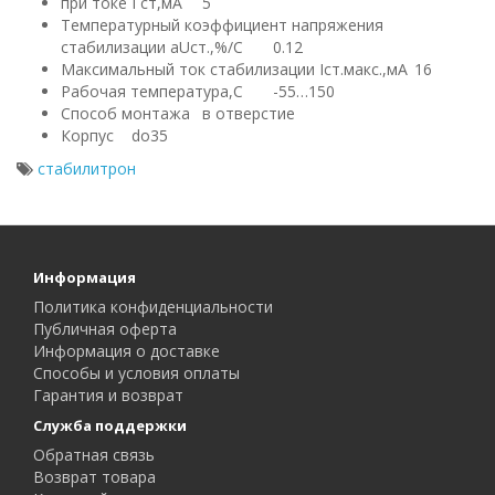
при токе I ст,мА
5
Температурный коэффициент напряжения
стабилизации аUст.,%/С
0.12
Максимальный ток стабилизации Iст.макс.,мА
16
Рабочая температура,С
-55…150
Способ монтажа
в отверстие
Корпус
do35
стабилитрон
Информация
Политика конфиденциальности
Публичная оферта
Информация о доставке
Способы и условия оплаты
Гарантия и возврат
Служба поддержки
Обратная связь
Возврат товара