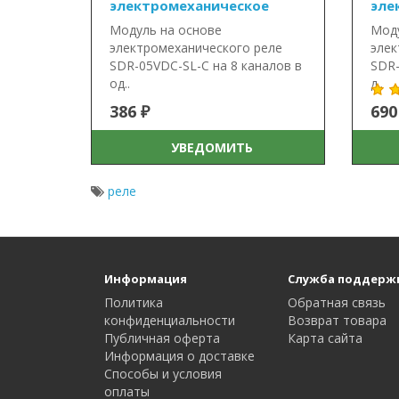
электромеханическое
эле
Модуль на основе
Моду
электромеханического реле
элек
SDR-05VDC-SL-C на 8 каналов в
SDR-
од..
д..
386 ₽
690
УВЕДОМИТЬ
реле
Информация
Служба поддерж
Политика
Обратная связь
конфиденциальности
Возврат товара
Публичная оферта
Карта сайта
Информация о доставке
Способы и условия
оплаты