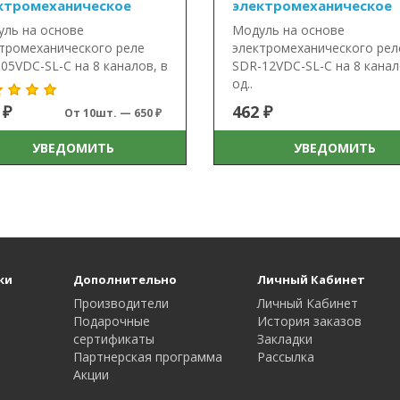
ктромеханическое
электромеханическое
ль на основе
Модуль на основе
тромеханического реле
электромеханического рел
05VDC-SL-C на 8 каналов, в
SDR-12VDC-SL-C на 8 канал
од..
 ₽
462 ₽
От 10шт. — 650 ₽
УВЕДОМИТЬ
УВЕДОМИТЬ
ки
Дополнительно
Личный Кабинет
Производители
Личный Кабинет
Подарочные
История заказов
сертификаты
Закладки
Партнерская программа
Рассылка
Акции