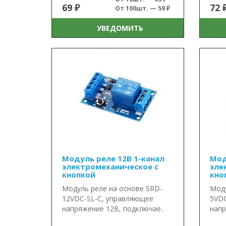
69 ₽
72 
От 100шт. — 59 ₽
УВЕДОМИТЬ
Модуль реле 12В 1-канал
Мод
электромеханическое с
эле
кнопкой
кно
Модуль реле на основе SRD-
Моду
12VDC-SL-C, управляющее
5VDC
напряжение 12В, подключае..
напр