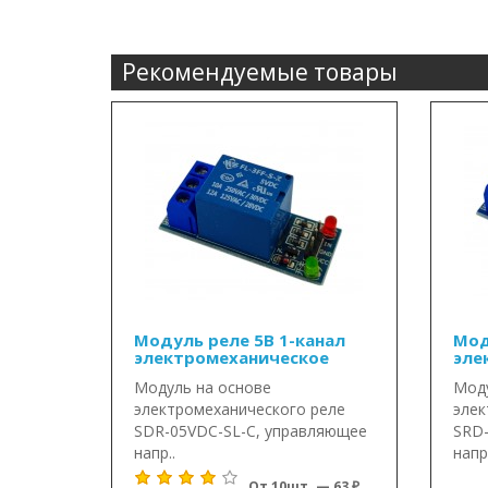
Рекомендуемые товары
Модуль реле 5В 1-канал
Мод
электромеханическое
эле
Модуль на основе
Моду
электромеханического реле
элек
SDR-05VDC-SL-C, управляющее
SRD-
напр..
напр.
От 10шт. — 63 ₽