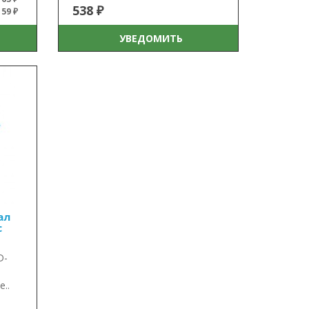
538 ₽
59 ₽
УВЕДОМИТЬ
ал
с
D-
..