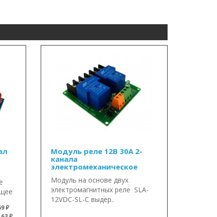
ал
Модуль реле 12В 30А 2-
канала
электромеханическое
Модуль на основе двух
е
электромагнитных реле SLA-
ющее
12VDC-SL-C выдер..
9 ₽
63 ₽