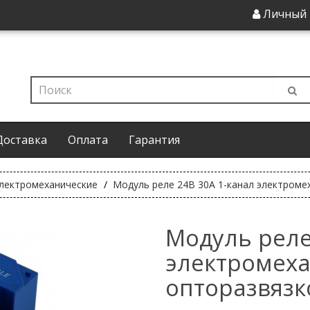
Личный 
Доставка
Оплата
Гарантия
лектромеханические
Модуль реле 24В 30А 1-канал электроме
Модуль реле
электромеха
опторазвязк