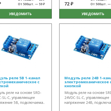
₽
72 ₽
От 500шт. — 59 ₽
От 500шт. — 
УВЕДОМИТЬ
УВЕДОМИТЬ
уль реле 5В 1-канал
Модуль реле 24В 1-кан
ктромеханическое с
электромеханическое 
пкой
кнопкой
ль реле на основе SRD-
Модуль реле на основе SR
-SL-C, управляющее
24VDC-SL-C, управляющее
яжение 5В, подключаема..
напряжение 24В, подключае