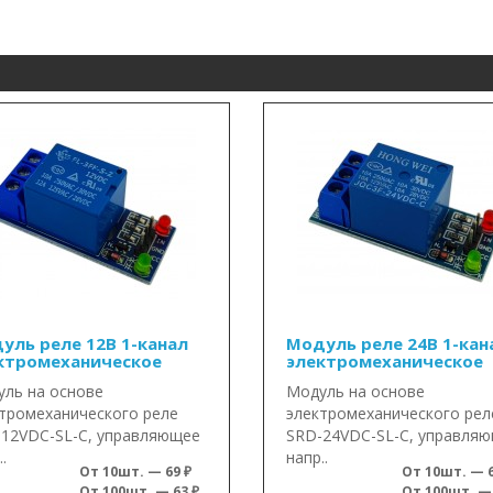
уль реле 12В 1-канал
Модуль реле 24В 1-кан
ктромеханическое
электромеханическое
ль на основе
Модуль на основе
тромеханического реле
электромеханического рел
12VDC-SL-C, управляющее
SRD-24VDC-SL-C, управля
.
напр..
От 10шт. — 69 ₽
От 10шт. — 6
От 100шт. — 63 ₽
От 100шт. — 