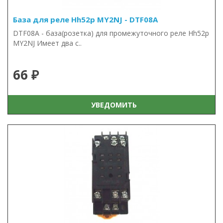
База для реле Hh52p MY2NJ - DTF08A
DTF08A - база(розетка) для промежуточного реле Hh52p
MY2NJ Имеет два с..
66 ₽
УВЕДОМИТЬ