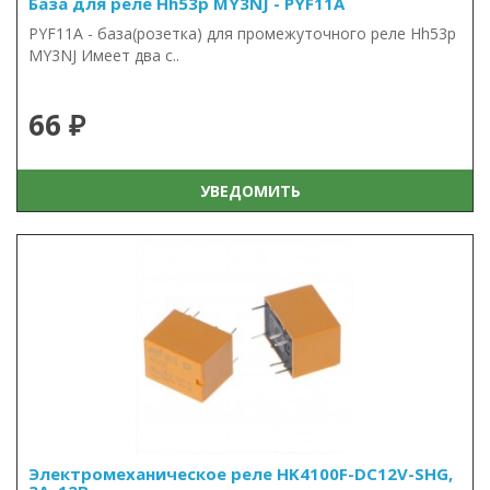
База для реле Hh53p MY3NJ - PYF11A
PYF11A - база(розетка) для промежуточного реле Hh53p
MY3NJ Имеет два с..
66 ₽
УВЕДОМИТЬ
Электромеханическое реле HK4100F-DC12V-SHG,