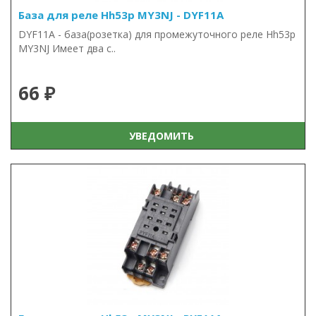
База для реле Hh53p MY3NJ - DYF11A
DYF11A - база(розетка) для промежуточного реле Hh53p
MY3NJ Имеет два с..
66 ₽
УВЕДОМИТЬ