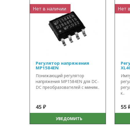
Нет в наличии
Нет 
Регулятор напряжения
Рег
MP1584EN
XL4
Понижающий регулятор
Имп
напряжения MP1584EN для DC-
регу
DC преобразователей с миним..
регу
к..
45 ₽
55 
УВЕДОМИТЬ