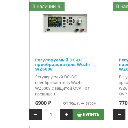
В наличии: 9
В нал
Регулируемый DC-DC
Рег
преобразователь Wuzhi
пре
WZ6008
WZ6
Регулируемый DC-DC
Регу
преобразователь Wuzhi
прео
WZ6008 с защитой OVP - от
WZ60
превышен..
OVP -
6900 ₽
770
От 10шт. — 6700 ₽
КУПИТЬ