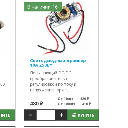
В наличии: 16
Светодиодный драйвер
10А 250Вт
Повышающий DC-DC
преобразователь с
300
регулировкой по току и
напряжению, при т..
От 10шт. — 420 ₽
480 ₽
От 100шт. — 410 ₽
ПИТЬ
КУПИТЬ