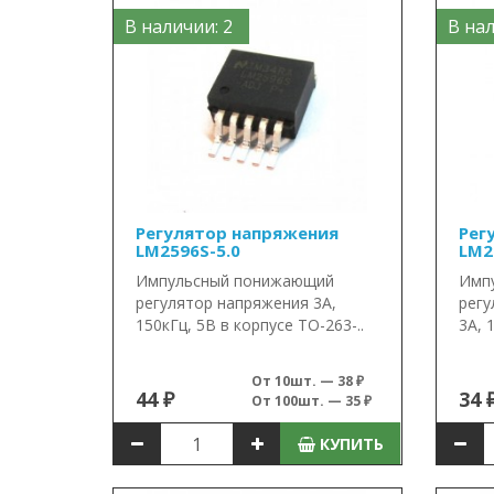
В наличии: 2
В нал
Регулятор напряжения
Рег
LM2596S-5.0
LM2
Импульсный понижающий
Имп
регулятор напряжения 3А,
регу
150кГц, 5В в корпусе TO-263-..
3А, 
От 10шт. — 38 ₽
44 ₽
34 
От 100шт. — 35 ₽
КУПИТЬ