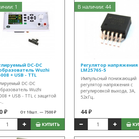
ичии: 1
В наличии: 44
улируемый DC-DC
Регулятор напряжения
образователь Wuzhi
LM2576S-5
008 + USB - TTL
Импульсный понижающий
лируемый DC-DC
регулятор напряжения с
бразователь Wuzhi
регулировкой выхода, 3А,
08 + USB - TTL с защитой
52кГц..
..
0 ₽
44 ₽
От 10шт. — 7500 ₽
КУПИТЬ
КУ