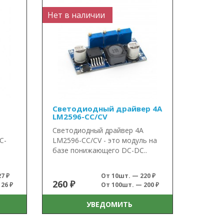
Нет в наличии
Светодиодный драйвер 4А
LM2596-CC/CV
Светодиодный драйвер 4А
C-
LM2596-CC/CV - это модуль на
базе понижающего DC-DC..
7 ₽
От 10шт. — 220 ₽
260 ₽
26 ₽
От 100шт. — 200 ₽
УВЕДОМИТЬ