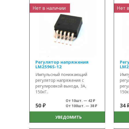
Нет в наличии
Нет 
Регулятор напряжения
Рег
LM2596S-12
LM2
Импульсный понижающий
Имп
регулятор напряжения с
регу
регулировкой выхода, 3А,
регу
150кГ..
150кГ
От 10шт. — 42 ₽
50 ₽
34 
От 100шт. — 38 ₽
УВЕДОМИТЬ