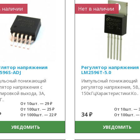
в наличии
Нет в наличии
улятор напряжения
Регулятор напряжения
596S-ADJ
LM2596T-5.0
ульсный понижающий
Импульсный понижающий
лятор напряжения с
регулятор напряжения, 5В,
лировкой выхода, 3А,
150кГцХарактеристики:Ко..
..
От 10шт. — 29 ₽
От 100шт. — 25 ₽
От 10шт. — 3
₽
34 ₽
От 1000шт. — 22 ₽
От 100шт. — 
УВЕДОМИТЬ
УВЕДОМИТЬ