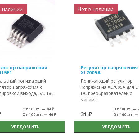
в наличии
Нет в наличии
улятор напряжения
Регулятор напряжения
015E1
XL7005A
ульсный понижающий
Понижающий регулятор
лятор напряжения с
напряжения XL7005A для D
лировкой выхода, 5А, 180
DC преобразователей с
минима..
От 10шт. — 44 ₽
От 10шт. — 2
₽
31 ₽
От 100шт. — 40 ₽
От 100шт. — 
УВЕДОМИТЬ
УВЕДОМИТЬ