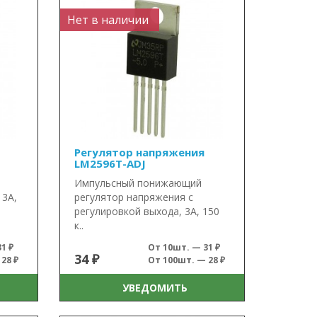
Нет в наличии
Регулятор напряжения
LM2596T-ADJ
Импульсный понижающий
 3А,
регулятор напряжения с
регулировкой выхода, 3А, 150
к..
1 ₽
От 10шт. — 31 ₽
34 ₽
28 ₽
От 100шт. — 28 ₽
УВЕДОМИТЬ