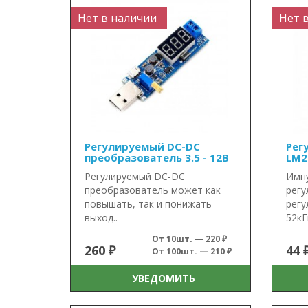
Нет в наличии
Нет 
Регулируемый DC-DC
Рег
преобразователь 3.5 - 12В
LM2
Регулируемый DC-DC
Имп
преобразователь может как
регу
повышать, так и понижать
регу
выход..
52кГц
От 10шт. — 220 ₽
260 ₽
44 
От 100шт. — 210 ₽
УВЕДОМИТЬ