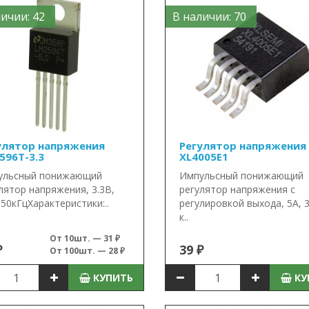
ичии: 42
В наличии: 70
улятор напряжения
Регулятор напряжения
596T-3.3
XL4005E1
ульсный понижающий
Импульсный понижающий
лятор напряжения, 3.3В,
регулятор напряжения с
150кГцХарактеристики:..
регулировкой выхода, 5А, 
к..
От 10шт. — 31 ₽
₽
39 ₽
От 100шт. — 28 ₽
КУПИТЬ
КУ