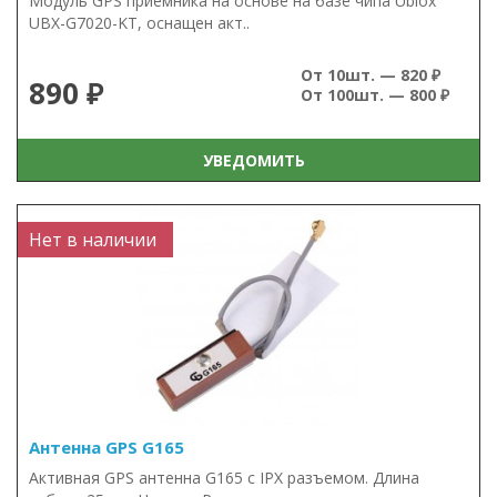
Модуль GPS приемника на основе на базе чипа Ublox
UBX-G7020-KT, оснащен акт..
От 10шт. — 820 ₽
890 ₽
От 100шт. — 800 ₽
УВЕДОМИТЬ
Нет в наличии
Антенна GPS G165
Активная GPS антенна G165 с IPX разъемом. Длина