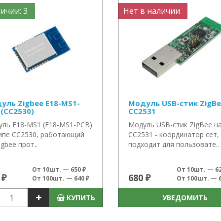
ичии: 3
Нет в наличии
уль Zigbee E18-MS1-
Модуль USB-стик ZigBe
 (CC2530)
CC2531
ль E18-MS1 (E18-MS1-PCB)
Модуль USB-стик ZigBee н
ипе CC2530, работающий
CC2531 - координатор сет,
igbee прот..
подходит для пользовате..
От 10шт. — 650 ₽
От 10шт. — 62
 ₽
680 ₽
От 100шт. — 640 ₽
От 100шт. — 6
КУПИТЬ
УВЕДОМИТЬ