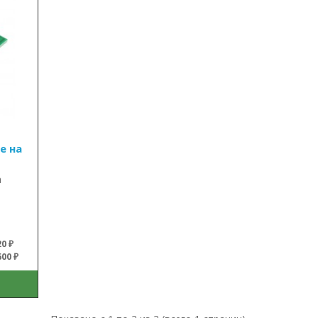
e на
а
0 ₽
00 ₽