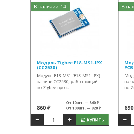
В наличии: 14
В нал
Модуль Zigbee E18-MS1-IPX
Мод
(CC2530)
PCB
Модуль E18-MS1 (E18-MS1-IPX)
Моду
на чипе CC2530, работающий
на ч
по Zigbee прот..
по Z
От 10шт. — 840 ₽
860 ₽
690
От 100шт. — 820 ₽
КУПИТЬ