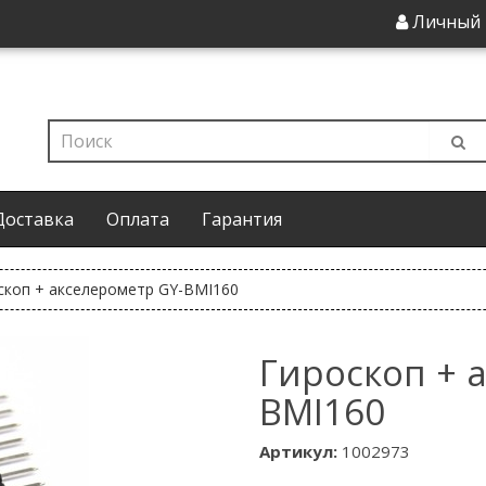
Личный 
Доставка
Оплата
Гарантия
скоп + акселерометр GY-BMI160
Гироскоп + 
BMI160
Артикул:
1002973