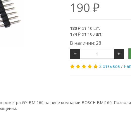
190 ₽
180 ₽
от 10 шт.
174 ₽
от 100 шт.
В наличии: 28
2 отзывов
/
Нап
селерометра GY-BMI160 на чипе компании BOSСH BMI160. Позво
ращении.