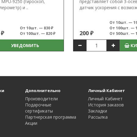
 MPU-9250 (гироскоп,
представляет собой 3-осе
лерометр) и ..
датчик ускорения с возмож
От 10шт. — 19
От 10шт. — 830 ₽
От 100шт. — 1
 ₽
200 ₽
От 100шт. — 820 ₽
От 500шт. — 1
УВЕДОМИТЬ
КУ
ки
Дополнительно
Личный Кабинет
Производители
Личный Кабинет
Подарочные
История заказов
сертификаты
Закладки
Партнерская программа
Рассылка
Акции