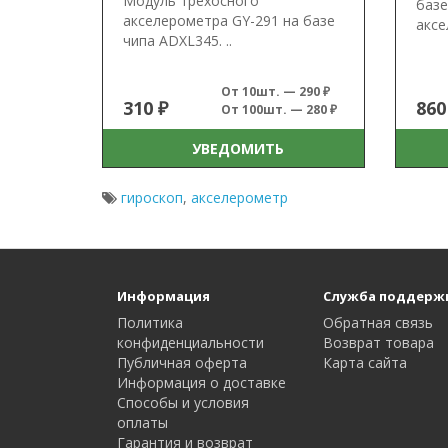
Модуль трехосного
базе
акселерометра GY-291 на базе
аксе
чипа ADXL345. ..
От 10шт. — 290 ₽
310 ₽
860
От 100шт. — 280 ₽
УВЕДОМИТЬ
гироскоп
,
акселерометр
Информация
Служба поддерж
Политика
Обратная связь
конфиденциальности
Возврат товара
Публичная оферта
Карта сайта
Информация о доставке
Способы и условия
оплаты
Гарантия и возврат