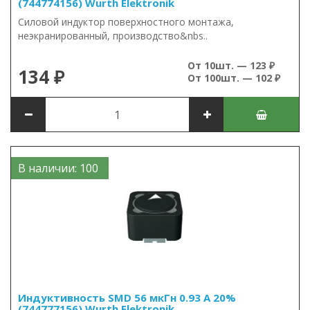
(744774156) Wurth Elektronik
Силовой индуктор поверхностного монтажа,
неэкранированный, производство&nbs..
От 10шт. — 123 ₽
134 ₽
От 100шт. — 102 ₽
В наличии: 100
Индуктивность SMD 56 мкГн 0.93 А 20%
(744777156) Wurth Elektronik