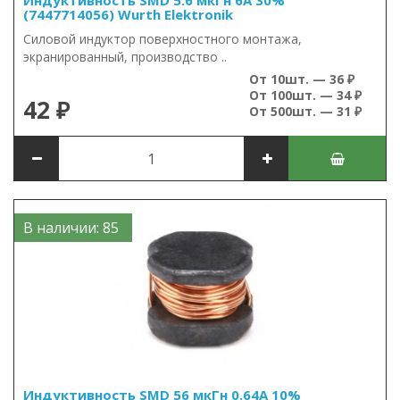
Индуктивность SMD 5.6 мкГн 6А 30%
(7447714056) Wurth Elektronik
Силовой индуктор поверхностного монтажа,
экранированный, производство ..
От 10шт. — 36 ₽
От 100шт. — 34 ₽
42 ₽
От 500шт. — 31 ₽
В наличии: 85
Индуктивность SMD 56 мкГн 0.64А 10%