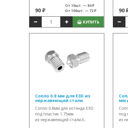
От 10шт. — 84 ₽
90 ₽
90 
От 100шт. — 72 ₽
КУПИТЬ
Сопло 0.8 мм для E3D из
Соп
нержавеющей стали
мм 
Сопло 0.8мм для хотэнда E3D
Сопл
под пластик 1.75мм.
под 
из нержавеющей стали.Х..
из н