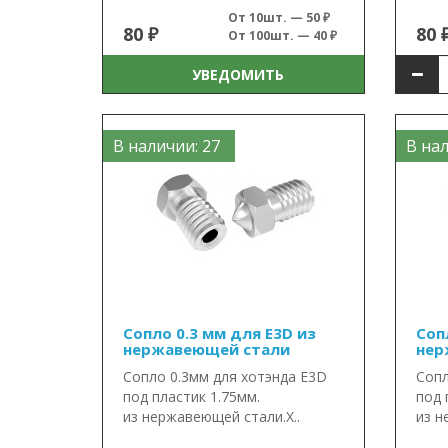
От 10шт. — 50 ₽
80 ₽
80 
От 100шт. — 40 ₽
УВЕДОМИТЬ
В наличии: 27
В нал
Сопло 0.3 мм для E3D из
Соп
нержавеющей стали
нер
Сопло 0.3мм для хотэнда E3D
Сопл
под пластик 1.75мм.
под 
из нержавеющей стали.Х..
из н