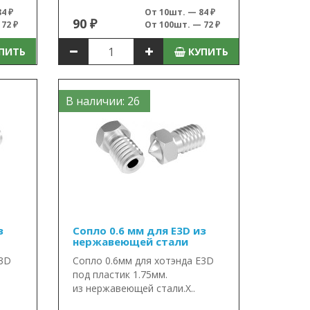
4 ₽
От 10шт. — 84 ₽
90 ₽
72 ₽
От 100шт. — 72 ₽
ПИТЬ
КУПИТЬ
В наличии: 26
з
Сопло 0.6 мм для E3D из
нержавеющей стали
E3D
Сопло 0.6мм для хотэнда E3D
под пластик 1.75мм.
из нержавеющей стали.Х..