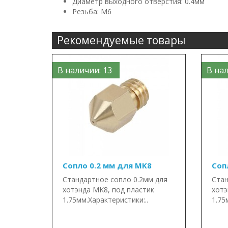
Диаметр выходного отверстия: 0.4мм
Резьба: М6
Рекомендуемые товары
В наличии: 13
В нал
Сопло 0.2 мм для MK8
Соп
Стандартное сопло 0.2мм для
Стан
хотэнда MK8, под пластик
хотэ
1.75мм.Характеристики:..
1.75