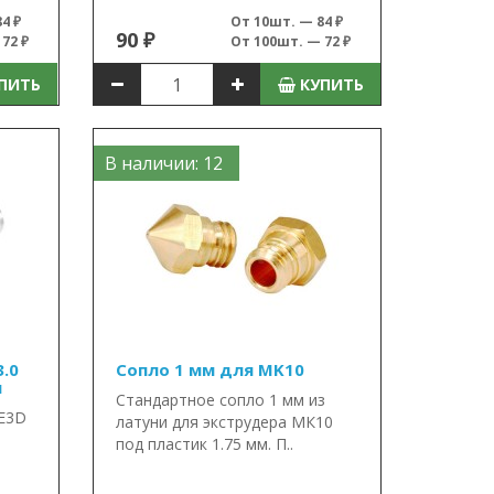
4 ₽
От 10шт. — 84 ₽
90 ₽
72 ₽
От 100шт. — 72 ₽
ПИТЬ
КУПИТЬ
В наличии: 12
3.0
Сопло 1 мм для MK10
и
Стандартное сопло 1 мм из
 E3D
латуни для экструдера МК10
под пластик 1.75 мм. П..