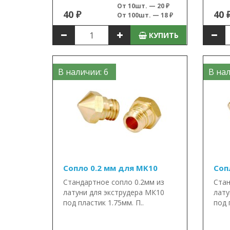
От 10шт. — 20 ₽
40 ₽
40 
От 100шт. — 18 ₽
КУПИТЬ
В наличии: 6
В нал
Сопло 0.2 мм для MK10
Соп
Стандартное сопло 0.2мм из
Стан
латуни для экструдера МК10
лату
под пластик 1.75мм. П..
под 