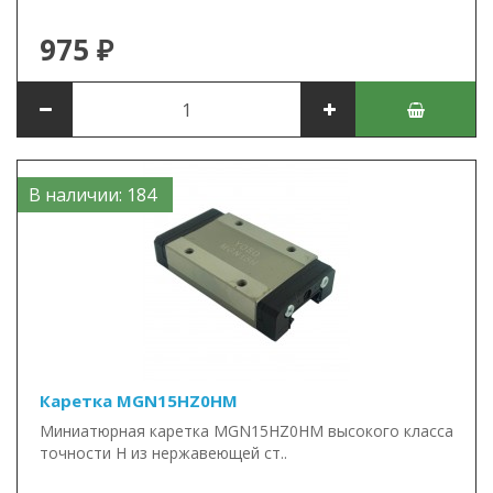
975 ₽
В наличии: 184
Каретка MGN15HZ0HM
Миниатюрная каретка MGN15HZ0HM высокого класса
точности H из нержавеющей ст..