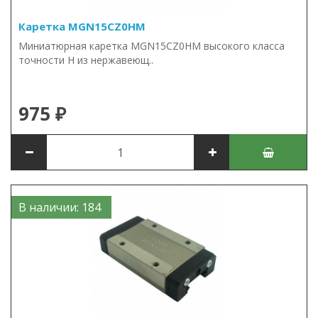
Каретка MGN15CZ0HM
Миниатюрная каретка MGN15CZ0HM высокого класса
точности H из нержавеющ..
975 ₽
В наличии: 184