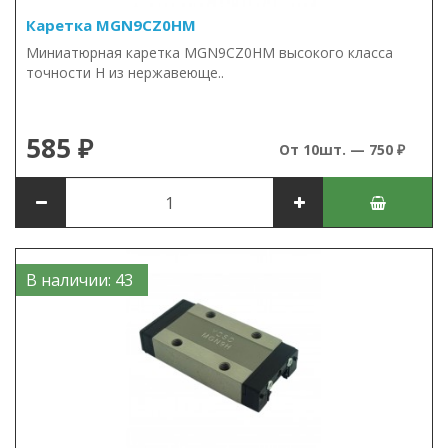
Каретка MGN9CZ0HM
Миниатюрная каретка MGN9CZ0HM высокого класса
точности H из нержавеюще..
585 ₽
От 10шт. — 750 ₽
В наличии: 43