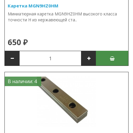
Каретка MGN9HZ0HM
Миниатюрная каретка MGN9HZ0HM высокого класса
точности H из нержавеющей ста..
650 ₽
В наличии: 4