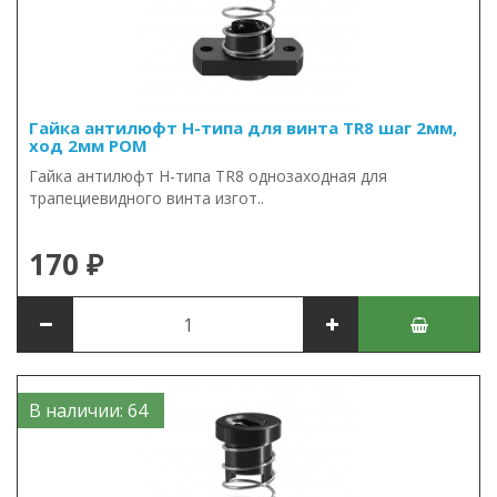
Гайка антилюфт Н-типа для винта TR8 шаг 2мм,
ход 2мм POM
Гайка антилюфт Н-типа TR8 однозаходная для
трапециевидного винта изгот..
170 ₽
В наличии: 64