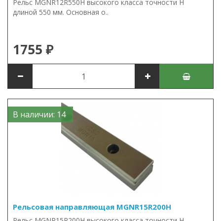
Рельс MGNR12R550H высокого класса точности H
длиной 550 мм. Основная о..
1755 ₽
В наличии: 14
Рельсовая направляющая MGNR15R200H
Рельс MGNR15R200H высокого класса точности H