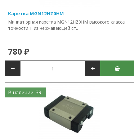
Каретка MGN12HZ0HM
Миниатюрная каретка MGN12HZ0HM высокого класса
точности H из нержавеющей ст..
780 ₽
В наличии: 39