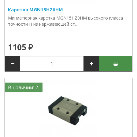
Каретка MGN15HZ0HM
Миниатюрная каретка MGN15HZ0HM высокого класса
точности H из нержавеющей ст..
1105 ₽
В наличии: 2