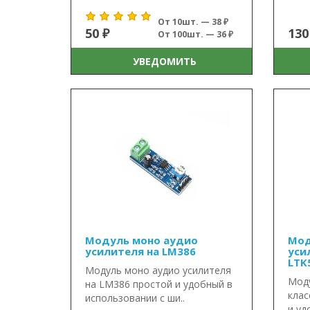
От 10шт. — 38 ₽
50 ₽
130
От 100шт. — 36 ₽
УВЕДОМИТЬ
Модуль моно аудио
Мод
усилителя на LM386
уси
LTK5
Модуль моно аудио усилителя
Моду
на LM386 простой и удобный в
клас
использовании с ши..
и уд