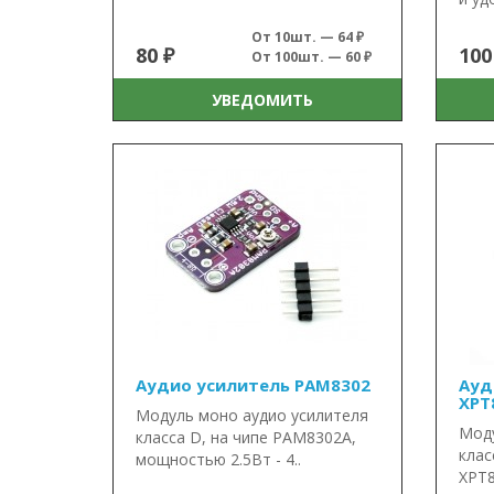
От 10шт. — 64 ₽
80 ₽
100
От 100шт. — 60 ₽
УВЕДОМИТЬ
Аудио усилитель PAM8302
Ауд
XPT8
Модуль моно аудио усилителя
Моду
класса D, на чипе PAM8302A,
клас
мощностью 2.5Вт - 4..
XPT8