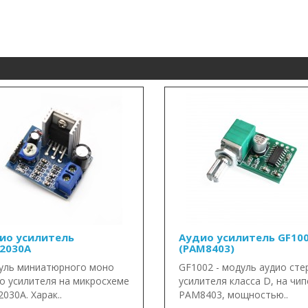
ио усилитель
Аудио усилитель GF10
2030A
(PAM8403)
уль миниатюрного моно
GF1002 - модуль аудио сте
о усилителя на микросхеме
усилителя класса D, на чип
030A. Харак..
PAM8403, мощностью..