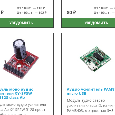
От 10шт. — 110 ₽
От 10шт. — 7
 ₽
80 ₽
От 100шт. — 102 ₽
От 100шт. — 
УВЕДОМИТЬ
УВЕДОМИТЬ
уль моно аудио
Аудио усилитель PAM8
лителя XY-SP5W
micro USB
128 class Ab
Модуль аудио стерео
ль моно аудио усилителя
усилителя класса D, на чип
са Ab XY-SP5W 5128 прост
PAM8403, мощностью 3+3 
обен в использ..