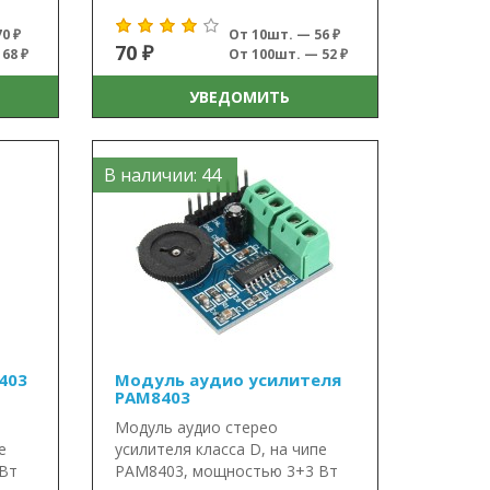
0 ₽
От 10шт. — 56 ₽
70 ₽
68 ₽
От 100шт. — 52 ₽
УВЕДОМИТЬ
В наличии: 44
403
Модуль аудио усилителя
PAM8403
Модуль аудио стерео
е
усилителя класса D, на чипе
Вт
PAM8403, мощностью 3+3 Вт