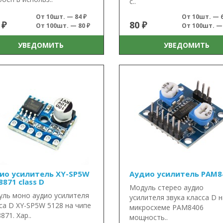
с..
От 10шт. — 84 ₽
От 10шт. — 6
 ₽
80 ₽
От 100шт. — 80 ₽
От 100шт. — 
УВЕДОМИТЬ
УВЕДОМИТЬ
ио усилитель XY-SP5W
Аудио усилитель PAM8
871 class D
Модуль стерео аудио
ль моно аудио усилителя
усилителя звука класса D н
са D XY-SP5W 5128 на чипе
микросхеме PAM8406
871. Хар..
мощность..