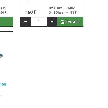
с..
4 ₽
От 10шт. — 140 ₽
160 ₽
60 ₽
От 100шт. — 136 ₽
КУПИТЬ
406
а