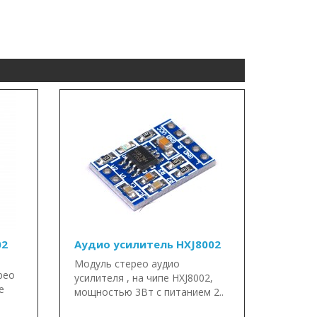
02
Аудио усилитель HXJ8002
Модуль стерео аудио
рео
усилителя , на чипе HXJ8002,
е
мощностью 3Вт с питанием 2..