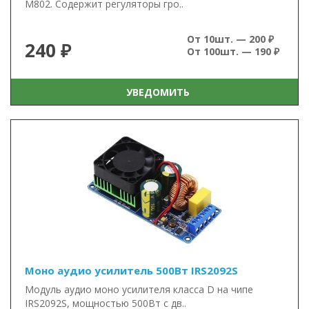
M802. Cодержит регуляторы гро..
От 10шт. — 200 ₽
240 ₽
От 100шт. — 190 ₽
УВЕДОМИТЬ
Моно аудио усилитель 500Вт IRS2092S
Модуль аудио моно усилителя класса D на чипе
IRS2092S, мощностью 500Вт с дв..