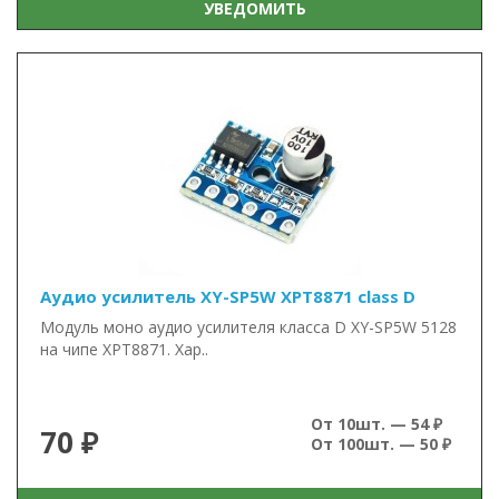
УВЕДОМИТЬ
Аудио усилитель XY-SP5W XPT8871 class D
Модуль моно аудио усилителя класса D XY-SP5W 5128
на чипе XPT8871. Хар..
От 10шт. — 54 ₽
70 ₽
От 100шт. — 50 ₽