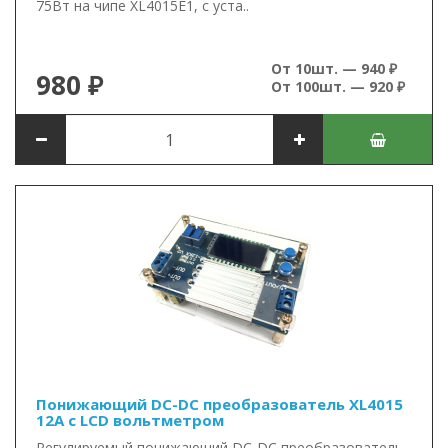
75Вт на чипе XL4015E1, с уста..
От 10шт. — 940 ₽
980 ₽
От 100шт. — 920 ₽
Понижающий DC-DC преобразователь XL4015
12А с LCD вольтметром
Регулируемый понижающий DC-DC преобразователь