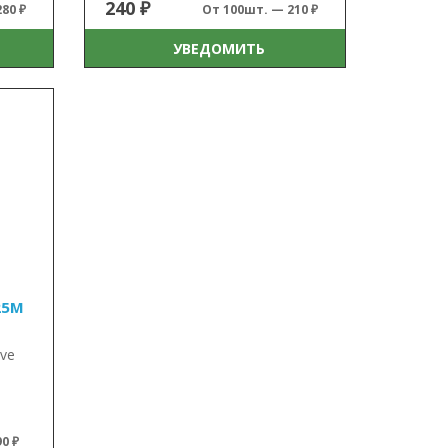
240 ₽
80 ₽
От 100шт. — 210 ₽
УВЕДОМИТЬ
25M
ave
0 ₽