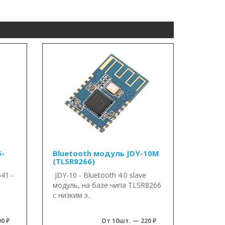
5-
Bluetooth модуль JDY-10M
(TLSR8266)
41 -
JDY-10 - Bluetooth 4.0 slave
модуль, на базе чипа TLSR8266
с низким э..
0 ₽
От 10шт. — 220 ₽