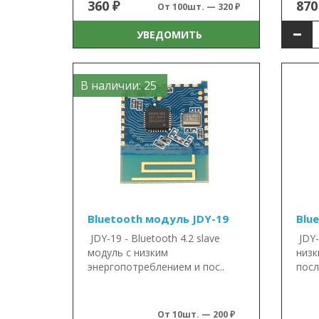
360 ₽
870
От 100шт. — 320 ₽
УВЕДОМИТЬ
В наличии: 25
Bluetooth модуль JDY-19
Blu
JDY-19 - Bluetooth 4.2 slave
JDY-
модуль с низким
низк
энергопотреблением и пос..
посл
От 10шт. — 200 ₽