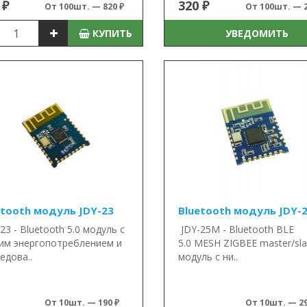
 ₽
320 ₽
От 100шт. — 820 ₽
От 100шт. — 2
КУПИТЬ
УВЕДОМИТЬ
etooth модуль JDY-23
Bluetooth модуль JDY-
23 - Bluetooth 5.0 модуль с
JDY-25M - Bluetooth BLE
им энергопотреблением и
5.0 MESH ZIGBEE master/sl
едова..
модуль с ни..
От 10шт. — 190 ₽
От 10шт. — 29