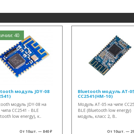
ичии: 40
etooth модуль JDY-08
Bluetooth модуль AT-0
2541)
CC2541(HM-10)
tooth модуль JDY-08 на
Модуль AT-05 на чипе CC25
 чипа CC2541 - BLE
BLE (Bluetooth low energy)
tooth low energy), к..
модуль, класс 2, B..
От 10шт. — 840 ₽
От 10шт. — 29