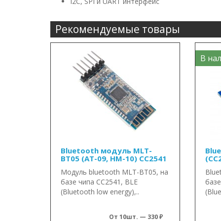
I2C, SPI и UART интерфейс
Рекомендуемые товары
В нал
Bluetooth модуль MLT-
Blu
BT05 (AT-09, HM-10) CC2541
(CC
Модуль bluetooth MLT-BT05, на
Blue
базе чипа CC2541, BLE
базе
(Bluetooth low energy),..
(Blue
От 10шт. — 330 ₽