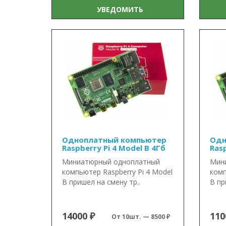
УВЕДОМИТЬ
Одноплатный компьютер
Одн
Raspberry Pi 4 Model B 4Гб
Rasp
Миниатюрный одноплатный
Мин
компьютер Raspberry Pi 4 Model
комп
B пришел на смену тр..
B пр
14000 ₽
110
От 10шт. — 8500 ₽