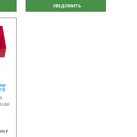
УВЕДОМИТЬ
ер
8Гб
й
Model
00 ₽