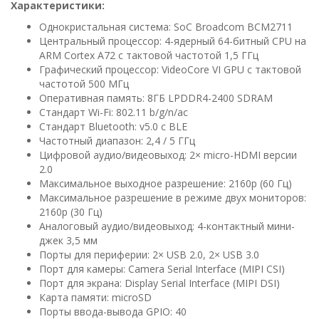
Характеристики:
Однокристальная система: SoC Broadcom BCM2711
Центральный процессор: 4-ядерный 64-битный CPU на
ARM Cortex A72 с тактовой частотой 1,5 ГГц
Графический процессор: VideoCore VI GPU с тактовой
частотой 500 МГц
Оперативная память: 8ГБ LPDDR4-2400 SDRAM
Стандарт Wi-Fi: 802.11 b/g/n/ac
Стандарт Bluetooth: v5.0 с BLE
Частотный диапазон: 2,4 / 5 ГГц
Цифровой аудио/видеовыход: 2× micro-HDMI версии
2.0
Максимальное выходное разрешение: 2160p (60 Гц)
Максимальное разрешение в режиме двух мониторов:
2160p (30 Гц)
Аналоговый аудио/видеовыход: 4-контактный мини-
джек 3,5 мм
Порты для периферии: 2× USB 2.0, 2× USB 3.0
Порт для камеры: Camera Serial Interface (MIPI CSI)
Порт для экрана: Display Serial Interface (MIPI DSI)
Карта памяти: microSD
Порты ввода-вывода GPIO: 40