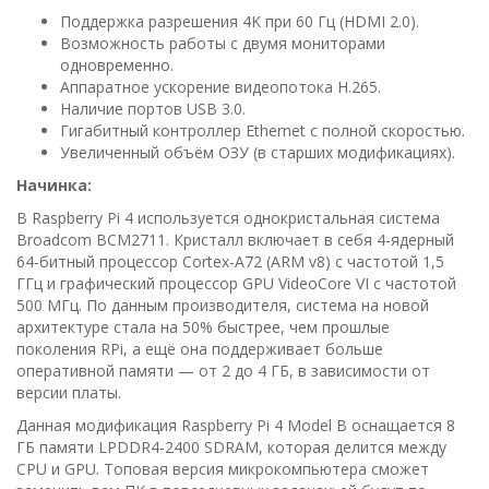
Поддержка разрешения 4K при 60 Гц (HDMI 2.0).
Возможность работы с двумя мониторами
одновременно.
Аппаратное ускорение видеопотока H.265.
Наличие портов USB 3.0.
Гигабитный контроллер Ethernet с полной скоростью.
Увеличенный объём ОЗУ (в старших модификациях).
Начинка:
В Raspberry Pi 4 используется однокристальная система
Broadcom BCM2711. Кристалл включает в себя 4-ядерный
64-битный процессор Cortex-A72 (ARM v8) с частотой 1,5
ГГц и графический процессор GPU VideoCore VI с частотой
500 МГц. По данным производителя, система на новой
архитектуре стала на 50% быстрее, чем прошлые
поколения RPi, а ещё она поддерживает больше
оперативной памяти — от 2 до 4 ГБ, в зависимости от
версии платы.
Данная модификация Raspberry Pi 4 Model B оснащается 8
ГБ памяти LPDDR4-2400 SDRAM, которая делится между
CPU и GPU. Топовая версия микрокомпьютера сможет