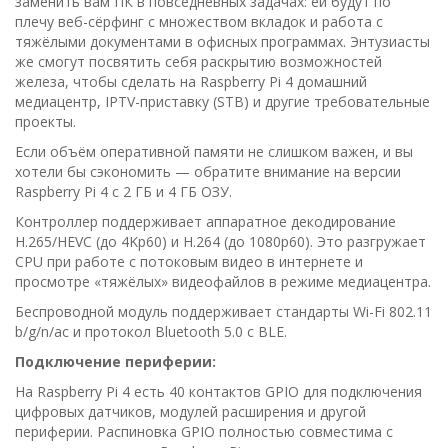
заменить вам ПК в повседневных задачах: ей будут по
плечу веб-сёрфинг с множеством вкладок и работа с
тяжёлыми документами в офисных программах. Энтузиасты
же смогут посвятить себя раскрытию возможностей
железа, чтобы сделать на Raspberry Pi 4 домашний
медиацентр, IPTV-приставку (STB) и другие требовательные
проекты.
Если объём оперативной памяти не слишком важен, и вы
хотели бы сэкономить — обратите внимание на версии
Raspberry Pi 4 с 2 ГБ и 4 ГБ ОЗУ.
Контроллер поддерживает аппаратное декодирование
H.265/HEVC (до 4Kp60) и H.264 (до 1080p60). Это разгружает
CPU при работе с потоковым видео в интернете и
просмотре «тяжёлых» видеофайлов в режиме медиацентра.
Беспроводной модуль поддерживает стандарты Wi-Fi 802.11
b/g/n/ac и протокол Bluetooth 5.0 с BLE.
Подключение периферии:
На Raspberry Pi 4 есть 40 контактов GPIO для подключения
цифровых датчиков, модулей расширения и другой
периферии. Распиновка GPIO полностью совместима с