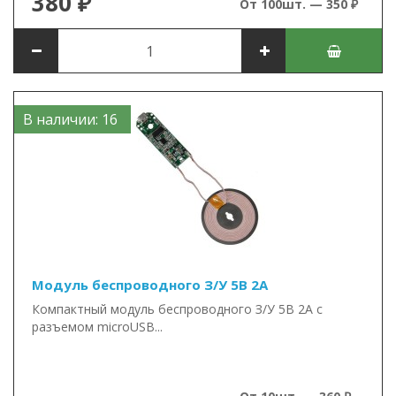
380 ₽
От 100шт. — 350 ₽
В наличии: 16
Модуль беспроводного З/У 5В 2А
Компактный модуль беспроводного З/У 5В 2А с
разъемом microUSB...