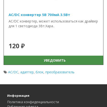
AC/DC конвертер 5В 700мА 3.5Вт
AC/DC конвертер, может использоваться как драйвер
для 1 светодиода 3Вт.Хара..
120 ₽
УВЕДОМИТЬ
AC/DC
,
адаптер
,
блок
,
преобразователь
Информация
Политика конфиденциальности
Публичная оферта