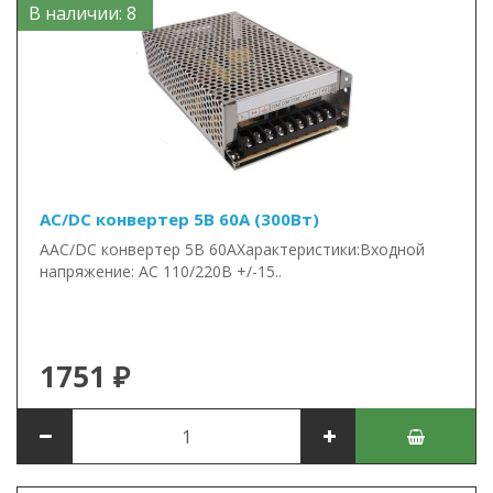
В наличии: 8
AC/DC конвертер 5В 60А (300Вт)
AAC/DC конвертер 5В 60АХарактеристики:Входной
напряжение: AC 110/220В +/-15..
1751 ₽