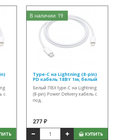
В наличии: 19
in)
Type-C на Lightning (8-pin)
PD кабель 18Вт 1м, белый
ing
Белый ПВХ type-C на Lightning
ь с
(8-pin) Power Delivery кабель с
под..
277 ₽
ПИТЬ
КУПИТЬ