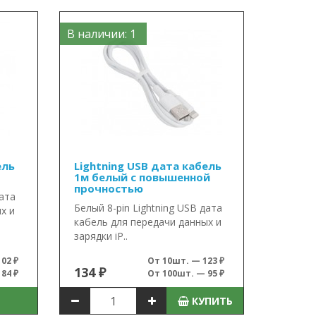
В наличии: 1
ель
Lightning USB дата кабель
1м белый с повышенной
прочностью
дата
Белый 8-pin Lightning USB дата
х и
кабель для передачи данных и
зарядки iP..
02 ₽
От 10шт. — 123 ₽
134 ₽
84 ₽
От 100шт. — 95 ₽
КУПИТЬ