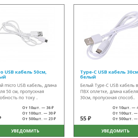
ro USB кабель 50см,
Type-C USB кабель 30см
ый
белый
й micro USB кабель, длина
Белый Type-C USB кабель 
ля 50 см, пропускная
ПВХ оплетке, длина кабеля
обность по току ..
30см, пропускная способ..
От 10шт. — 36 ₽
От 10шт. — 4
От 100шт. — 30 ₽
От 100шт. — 
₽
55 ₽
От 500шт. — 23 ₽
От 500шт. — 
УВЕДОМИТЬ
УВЕДОМИТЬ