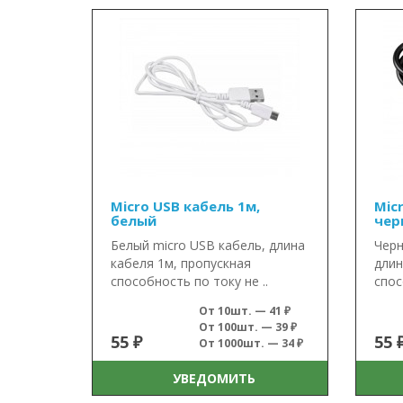
Micro USB кабель 1м,
Mic
белый
чер
Белый micro USB кабель, длина
Черн
кабеля 1м, пропускная
длин
способность по току не ..
спос
От 10шт. — 41 ₽
От 100шт. — 39 ₽
55 ₽
55 
От 1000шт. — 34 ₽
УВЕДОМИТЬ