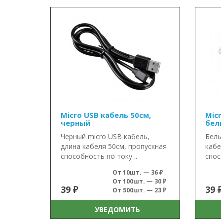
Micro USB кабель 50см,
Mic
черный
бел
Черный micro USB кабель,
Белы
длина кабеля 50см, пропускная
кабе
способность по току ..
спос
От 10шт. — 36 ₽
От 100шт. — 30 ₽
39 ₽
39 
От 500шт. — 23 ₽
УВЕДОМИТЬ