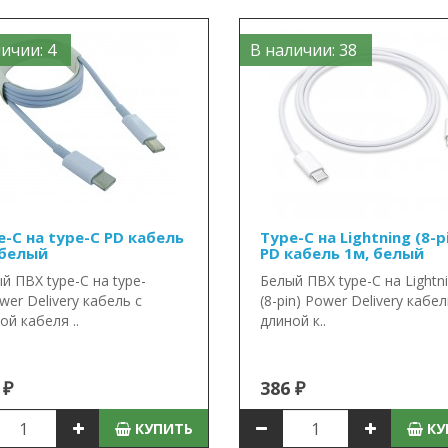
ичии: 4
В наличии: 38
e-C на type-C PD кабель
Type-C на Lightning (8-p
 белый
PD кабель 1м, белый
й ПВХ type-C на type-
Белый ПВХ type-C на Lightn
wer Delivery кабель с
(8-pin) Power Delivery кабел
ой кабеля ..
длиной к..
 ₽
386 ₽
КУПИТЬ
КУ