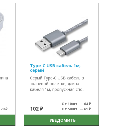
Type-C USB кабель 1м,
серый
лина
Серый Type-C USB кабель в
тканевой оплетке, длина
кабеля 1м, пропускная спо..
От 10шт. — 64 ₽
102 ₽
79 ₽
От 50шт. — 61 ₽
УВЕДОМИТЬ