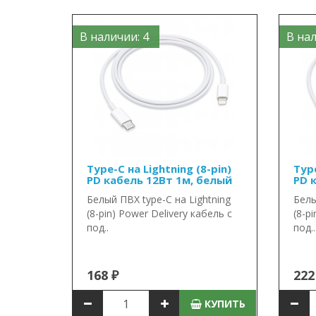
В наличии: 4
В нал
Type-C на Lightning (8-pin)
Type
PD кабель 12Вт 1м, белый
PD 
Белый ПВХ type-C на Lightning
Белы
(8-pin) Power Delivery кабель с
(8-p
под..
под..
168 ₽
222
КУПИТЬ