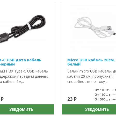
e-C USB дата кабель
Micro USB кабель 20см,
 черный
белый
ый ПВХ Type-C USB кабель
Белый micro USB кабель, д
ддержкой передачи данных,
кабеля 20 см, пропускная
а кабеля 1м,..
способность по току ..
От 10шт. — 1
От 100шт. — 
 ₽
23 ₽
От 500шт. — 
УВЕДОМИТЬ
УВЕДОМИТЬ