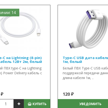
ичии: 14
-C на Lightning (8-pin)
Type-C USB дата кабел
кабель 12Вт 2м, белый
1м, белый
й ПВХ type-C на Lightning
Белый ПВХ Type-C USB каб
in) Power Delivery кабель с
поддержкой передачи данн
длина кабеля 1м, ..
 ₽
120 ₽
КУПИТЬ
УВЕДОМИТЬ