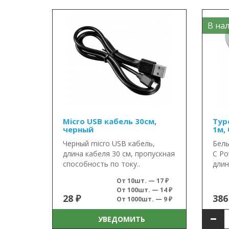
В нал
Micro USB кабель 30см,
Typ
черный
1м,
Черный micro USB кабель,
Белы
длина кабеля 30 cм, пропускная
C Po
способность по току..
длин
От 10шт. — 17 ₽
От 100шт. — 14 ₽
28 ₽
386
От 1000шт. — 9 ₽
УВЕДОМИТЬ