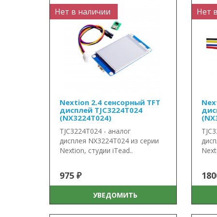
Нет в наличии
Нет 
Nextion 2.4 сенсорный TFT
Nex
дисплей TJC3224T024
дис
(NX3224T024)
(NX
TJC3224T024 - аналог
TJC3
дисплея NX3224T024 из серии
дисп
Nextion, студии iTead..
Next
975 ₽
180
УВЕДОМИТЬ