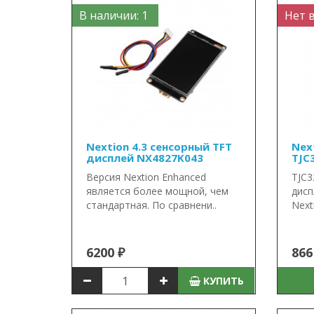
В наличии: 1
Нет 
Nextion 4.3 сенсорный TFT
Nex
дисплей NX4827K043
TJC
Версия Nextion Enhanced
TJC3
является более мощной, чем
дисп
стандартная. По сравнени..
Next
6200 ₽
866
КУПИТЬ