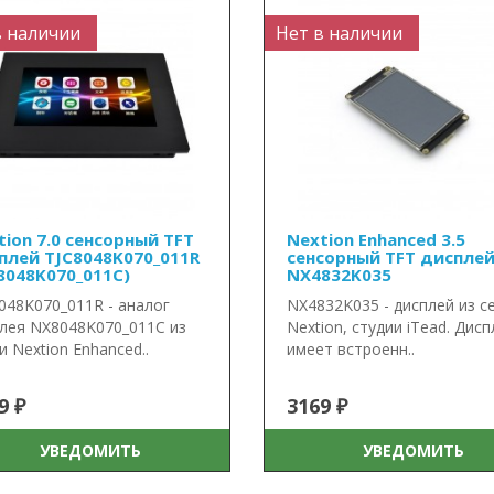
в наличии
Нет в наличии
tion 7.0 сенсорный TFT
Nextion Enhanced 3.5
плей TJC8048K070_011R
сенсорный TFT диспле
8048K070_011C)
NX4832K035
048K070_011R - аналог
NX4832K035 - дисплей из с
лея NX8048K070_011C из
Nextion, студии iTead. Дис
и Nextion Enhanced..
имеет встроенн..
9 ₽
3169 ₽
УВЕДОМИТЬ
УВЕДОМИТЬ