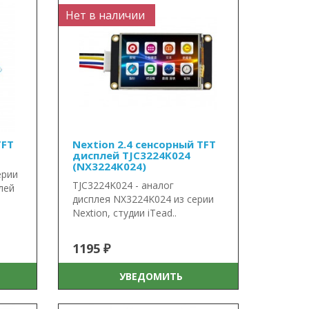
Нет в наличии
TFT
Nextion 2.4 сенсорный TFT
дисплей TJC3224K024
(NX3224K024)
ерии
TJC3224K024 - аналог
плей
дисплея NX3224K024 из серии
Nextion, студии iTead..
1195 ₽
УВЕДОМИТЬ