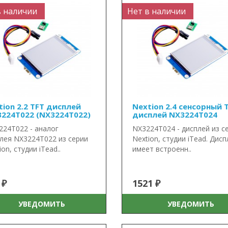
в наличии
Нет в наличии
tion 2.2 TFT дисплей
Nextion 2.4 сенсорный 
3224T022 (NX3224T022)
дисплей NX3224T024
224T022 - аналог
NX3224T024 - дисплей из с
лея NX3224T022 из серии
Nextion, студии iTead. Дис
ion, студии iTead..
имеет встроенн..
 ₽
1521 ₽
УВЕДОМИТЬ
УВЕДОМИТЬ