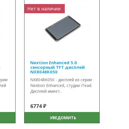
Нет в наличии
Nextion Enhanced 5.0
й
сенсорный TFT дисплей
NX8048K050
ерии
NX8048K050 - дисплей из серии
плей
Nextion Enhanced, студии iTead.
Дисплей имеет..
6774 ₽
УВЕДОМИТЬ