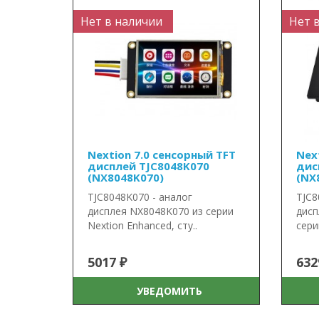
Нет в наличии
Нет 
Nextion 7.0 сенсорный TFT
Nex
дисплей TJC8048K070
дис
(NX8048K070)
(NX
TJC8048K070 - аналог
TJC8
дисплея NX8048K070 из серии
дисп
Nextion Enhanced, сту..
сери
5017 ₽
632
УВЕДОМИТЬ