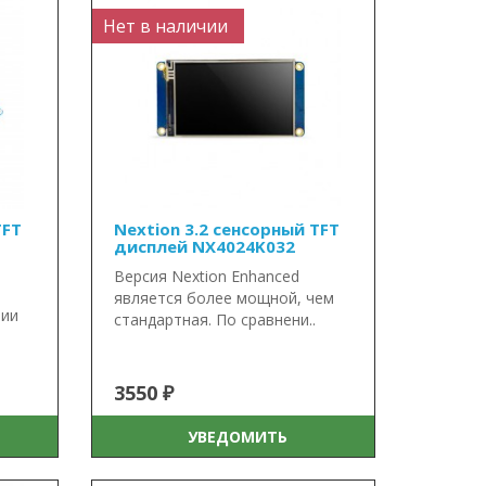
Нет в наличии
TFT
Nextion 3.2 сенсорный TFT
дисплей NX4024K032
Версия Nextion Enhanced
является более мощной, чем
рии
стандартная. По сравнени..
3550 ₽
УВЕДОМИТЬ