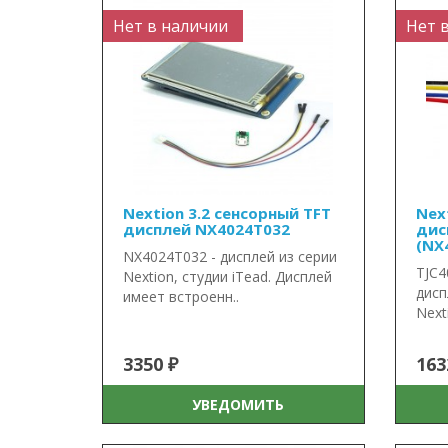
Нет в наличии
Нет 
Nextion 3.2 сенсорный TFT
Nex
дисплей NX4024T032
дис
(NX
NX4024T032 - дисплей из серии
TJC4
Nextion, студии iTead. Дисплей
дисп
имеет встроенн..
Next
3350 ₽
163
УВЕДОМИТЬ