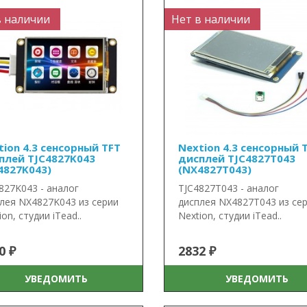
в наличии
Нет в наличии
tion 4.3 сенсорный TFT
Nextion 4.3 сенсорный 
плей TJC4827K043
дисплей TJC4827T043
4827K043)
(NX4827T043)
827K043 - аналог
TJC4827T043 - аналог
лея NX4827K043 из серии
дисплея NX4827T043 из се
ion, студии iTead..
Nextion, студии iTead..
0 ₽
2832 ₽
УВЕДОМИТЬ
УВЕДОМИТЬ