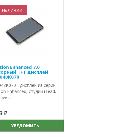
в наличии
ion Enhanced 7.0
сорный TFT дисплей
048K070
48K070 - дисплей из серии
ion Enhanced, студии iTead.
лей ..
3 ₽
УВЕДОМИТЬ