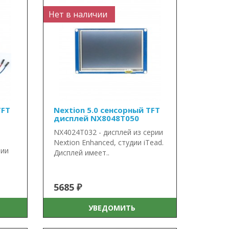
Нет в наличии
TFT
Nextion 5.0 сенсорный TFT
дисплей NX8048T050
NX4024T032 - дисплей из серии
Nextion Enhanced, студии iTead.
рии
Дисплей имеет..
5685 ₽
УВЕДОМИТЬ