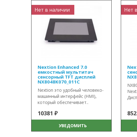
Нет в наличии
Нет 
Nextion Enhanced 7.0
Next
емкостный мультитач
сен
сенсорный TFT дисплей
NX8
NX8048K070_011C
NX80
Nextion это удобный человеко-
Next
машинный интерфейс (HMI),
Дисп
который обеспечивает..
10381 ₽
852
УВЕДОМИТЬ