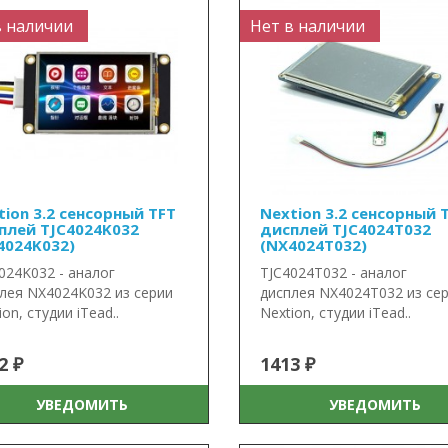
в наличии
Нет в наличии
tion 3.2 сенсорный TFT
Nextion 3.2 сенсорный 
плей TJC4024K032
дисплей TJC4024T032
4024K032)
(NX4024T032)
024K032 - аналог
TJC4024T032 - аналог
лея NX4024K032 из серии
дисплея NX4024T032 из се
ion, студии iTead..
Nextion, студии iTead..
2 ₽
1413 ₽
УВЕДОМИТЬ
УВЕДОМИТЬ