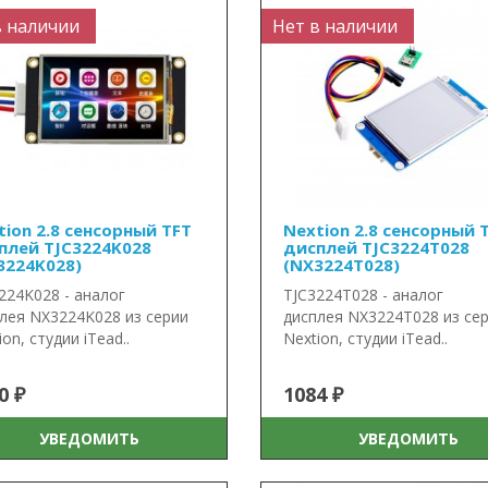
в наличии
Нет в наличии
tion 2.8 сенсорный TFT
Nextion 2.8 сенсорный 
плей TJC3224K028
дисплей TJC3224T028
3224K028)
(NX3224T028)
224K028 - аналог
TJC3224T028 - аналог
лея NX3224K028 из серии
дисплея NX3224T028 из се
ion, студии iTead..
Nextion, студии iTead..
0 ₽
1084 ₽
УВЕДОМИТЬ
УВЕДОМИТЬ