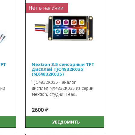
Нет в наличии
TFT
Nextion 3.5 сенсорный TFT
дисплей TJC4832K035
(NX4832K035)
TJC4832K035 - аналог
рии
дисплея NX4832K035 из серии
Nextion, студии iTead..
2600 ₽
УВЕДОМИТЬ