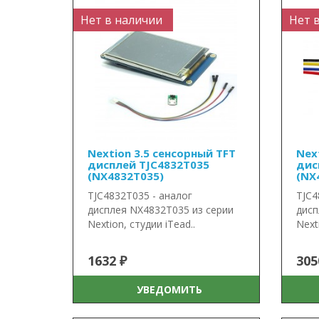
Нет в наличии
Нет 
Nextion 3.5 сенсорный TFT
Nex
дисплей TJC4832T035
дис
(NX4832T035)
(NX
TJC4832T035 - аналог
TJC4
дисплея NX4832T035 из серии
дисп
Nextion, студии iTead..
Next
1632 ₽
305
УВЕДОМИТЬ