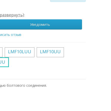
развернуть)
:
Уведомить
исать отзыв
LMF10LUU
LMF10UU
UU
щью болтового соединения.