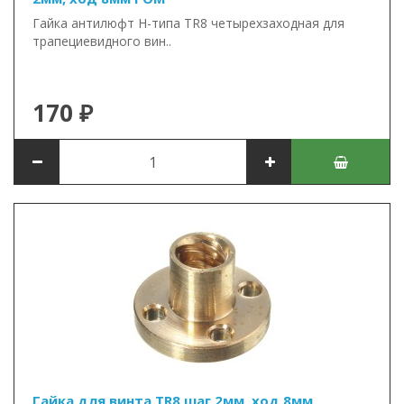
Гайка антилюфт Н-типа TR8 четырехзаходная для
трапециевидного вин..
170 ₽
Гайка для винта TR8 шаг 2мм, ход 8мм