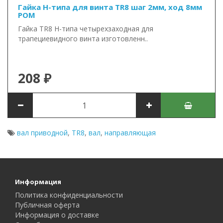
Гайка Н-типа для винта TR8 шаг 2мм, ход 8мм
POM
Гайка TR8 Н-типа четырехзаходная для
трапециевидного винта изготовленн..
208 ₽
вал приводной
,
TR8
,
вал
,
направляющая
Информация
Политика конфиденциальности
Публичная оферта
Информация о доставке