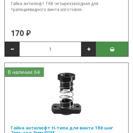
Гайка антилюфт TR8 четырехзаходная для
трапециевидного винта изготовле..
170 ₽
В наличии: 64
Гайка антилюфт Н-типа для винта TR8 шаг
2мм, ход 8мм POM